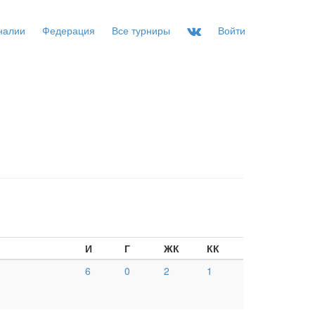
налии
Федерация
Все турниры
Войти
И
Г
ЖК
КК
6
0
2
1