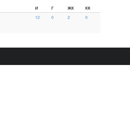
И
Г
ЖК
КК
12
0
2
0