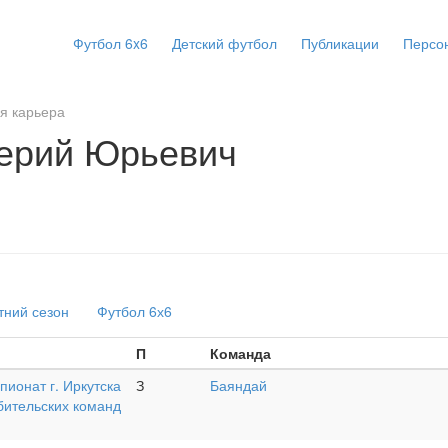
Футбол 6x6
Детский футбол
Публикации
Персо
я карьера
лерий Юрьевич
тний сезон
Футбол 6х6
П
Команда
ионат г. Иркутска
З
Баяндай
бительских команд