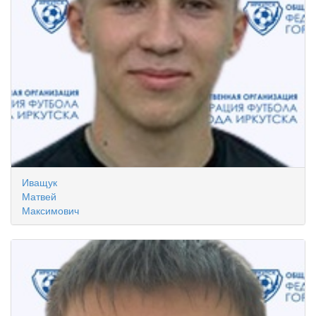
Иващук
Матвей
Максимович