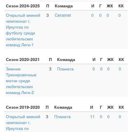
Сезон 2024-2025
П
Команда
И
Г
ЖК
КК
Открытый зимний
З
Ceramet
0
0
0
0
чемпионат г.
Иркутска по
футболу среди
любительских
команд Лиги-1
Сезон 2020-2021
П
Команда
И
Г
ЖК
КК
Зимние
З
Планета
0
0
0
0
Тренировочные
матчи среди
любительских
команд Лиги-2
Сезон 2019-2020
П
Команда
И
Г
ЖК
КК
Открытый зимний
З
Планета
11
0
0
0
чемпионат г.
Иркутска по