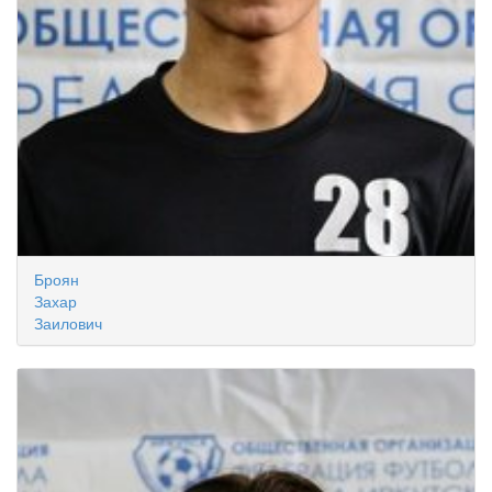
Броян
Захар
Заилович