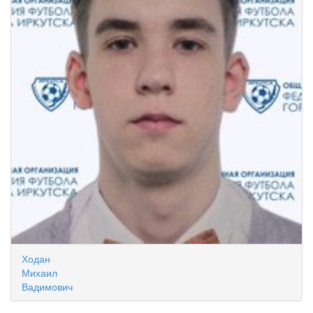
Ходан
Михаил
Вадимович