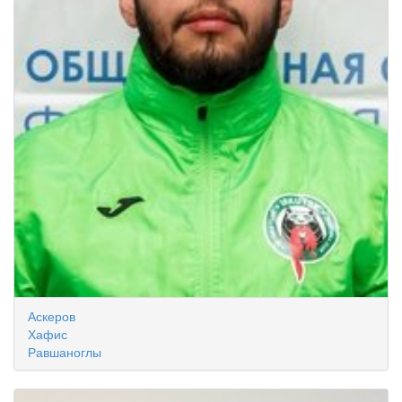
Аскеров
Хафис
Равшаноглы