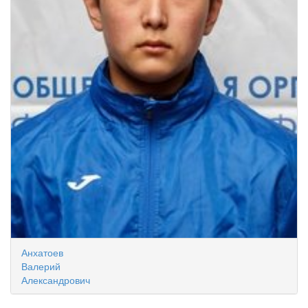
Анхатоев
Валерий
Александрович