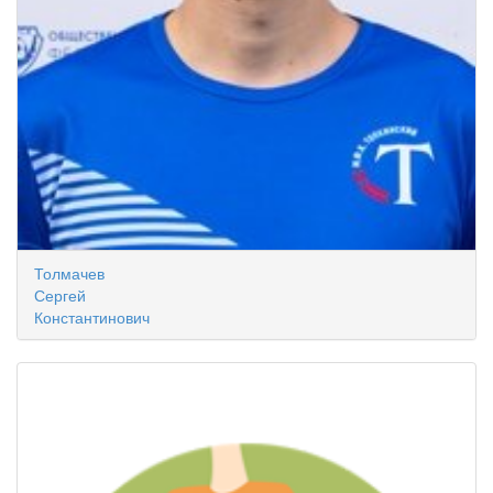
Толмачев
Сергей
Константинович