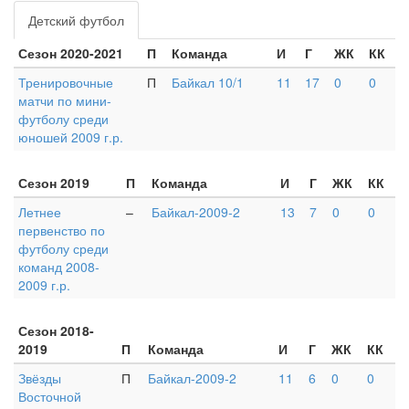
Детский футбол
Сезон 2020-2021
П
Команда
И
Г
ЖК
КК
Тренировочные
П
Байкал 10/1
11
17
0
0
матчи по мини-
футболу среди
юношей 2009 г.р.
Сезон 2019
П
Команда
И
Г
ЖК
КК
Летнее
–
Байкал-2009-2
13
7
0
0
первенство по
футболу среди
команд 2008-
2009 г.р.
Сезон 2018-
2019
П
Команда
И
Г
ЖК
КК
Звёзды
П
Байкал-2009-2
11
6
0
0
Восточной