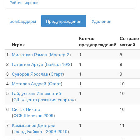
Рейтинг игроков
Бомбардиры
Предупреждения
Удаления
Кол-во
Сыграно
Игрок
предупреждений
матчей
1
Милюткин Роман
(
Мастер-2
)
1
5
2
Гатиятов Артур
(
Байкал 10/2
)
1
9
3
Суворов Ярослав
(
Старт
)
1
9
4
Метелев Андрей
(
Старт
)
1
10
5
Гайдулькин Иннокентий
1
10
(
СШ «Центр развития спорта»
)
6
Сизых Никита
1
10
(
ФСК Шелехов 2009
)
7
Камышанов Дмитрий
1
11
(
Гранд-Байкал - 2009-2010
)