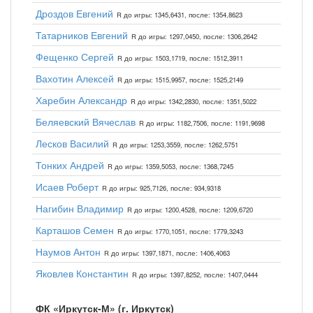
Дроздов Евгений
R до игры: 1345,6431, после: 1354,8623
Татарников Евгений
R до игры: 1297,0450, после: 1306,2642
Фещенко Сергей
R до игры: 1503,1719, после: 1512,3911
Вахотин Алексей
R до игры: 1515,9957, после: 1525,2149
Харебин Александр
R до игры: 1342,2830, после: 1351,5022
Беляевский Вячеслав
R до игры: 1182,7506, после: 1191,9698
Лесков Василий
R до игры: 1253,3559, после: 1262,5751
Тонких Андрей
R до игры: 1359,5053, после: 1368,7245
Исаев Роберт
R до игры: 925,7126, после: 934,9318
Нагибин Владимир
R до игры: 1200,4528, после: 1209,6720
Карташов Семен
R до игры: 1770,1051, после: 1779,3243
Наумов Антон
R до игры: 1397,1871, после: 1406,4063
Яковлев Константин
R до игры: 1397,8252, после: 1407,0444
ФК «Иркутск-М» (г. Иркутск)