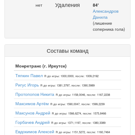
Удаления
нет
84′
Александров
Данила
(лишение
соперника гола)
Составы команд
Монретранс (г. Иркутск)
Тяпкин Павел
R до игры: 1000,0000, после: 1009,2192
Ригус Игорь
R до игры: 1381,3797, после: 1390,5989
Протопопов Никита
R до игры: 1158,0046, после: 1167,2238
Максимов Артём
R до игры: 1590,0047, после: 1599,2239
Максунов Андрей
R до игры: 1566,6274, после: 1575,8466
Горбачев Андрей
R до игры: 1371,1197, после: 1380,3389
Евдокимов Алексей
R до игры: 1151,5272, после: 1160,7464