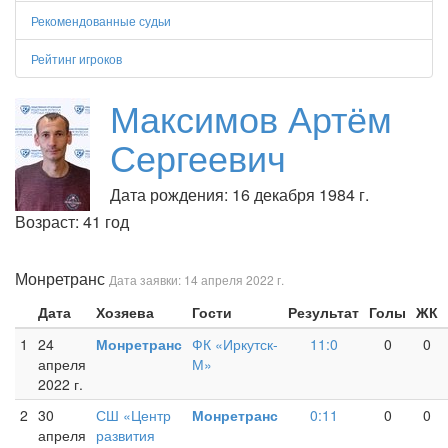
Рекомендованные судьи
Рейтинг игроков
Максимов Артём
Сергеевич
Дата рождения: 16 декабря 1984 г.
Возраст: 41 год
Монретранс
Дата заявки: 14 апреля 2022 г.
Дата
Хозяева
Гости
Результат
Голы
ЖК
1
24
Монретранс
ФК «Иркутск-
11:0
0
0
апреля
М»
2022 г.
2
30
СШ «Центр
Монретранс
0:11
0
0
апреля
развития