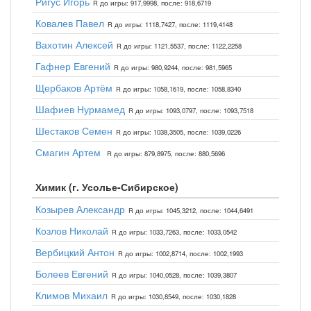
Ригус Игорь
R до игры: 917,9998, после: 918,6719
Ковалев Павел
R до игры: 1118,7427, после: 1119,4148
Вахотин Алексей
R до игры: 1121,5537, после: 1122,2258
Гафнер Евгений
R до игры: 980,9244, после: 981,5965
Щербаков Артём
R до игры: 1058,1619, после: 1058,8340
Шафиев Нурмамед
R до игры: 1093,0797, после: 1093,7518
Шестаков Семен
R до игры: 1038,3505, после: 1039,0226
Смагин Артем
R до игры: 879,8975, после: 880,5696
Химик (г. Усолье-Сибирское)
Козырев Александр
R до игры: 1045,3212, после: 1044,6491
Козлов Николай
R до игры: 1033,7263, после: 1033,0542
Вербицкий Антон
R до игры: 1002,8714, после: 1002,1993
Болеев Евгений
R до игры: 1040,0528, после: 1039,3807
Климов Михаил
R до игры: 1030,8549, после: 1030,1828