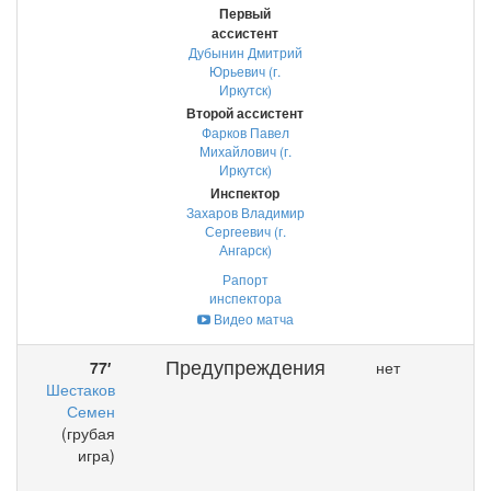
Первый
ассистент
Дубынин Дмитрий
Юрьевич (г.
Иркутск)
Второй ассистент
Фарков Павел
Михайлович (г.
Иркутск)
Инспектор
Захаров Владимир
Сергеевич (г.
Ангарск)
Рапорт
инспектора
Видео матча
Предупреждения
77′
нет
Шестаков
Семен
(грубая
игра)