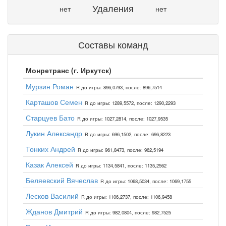
Удаления
нет
нет
Составы команд
Монретранс (г. Иркутск)
Мурзин Роман
R до игры: 896,0793, после: 896,7514
Карташов Семен
R до игры: 1289,5572, после: 1290,2293
Старцуев Бато
R до игры: 1027,2814, после: 1027,9535
Лукин Александр
R до игры: 696,1502, после: 696,8223
Тонких Андрей
R до игры: 961,8473, после: 962,5194
Казак Алексей
R до игры: 1134,5841, после: 1135,2562
Беляевский Вячеслав
R до игры: 1068,5034, после: 1069,1755
Лесков Василий
R до игры: 1106,2737, после: 1106,9458
Жданов Дмитрий
R до игры: 982,0804, после: 982,7525