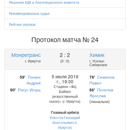
Решения КДК и Апелляционного комитета
Рекомендованные судьи
Рейтинг игроков
Протокол матча № 24
Монретранс
2 : 2
Химик
г. Иркутск
(0 : 0)
г. Усолье-
Сибирское
5 июля 2019
59′
Тонких
78′
Семенов
г., 19:30
Андрей
Павел
Стадион «ФЦ
90′
Ригус Игорь
86′
Потелов
Байкал
Ярослав
(искусственный
(пенальти)
газон)» (г. Иркутск)
Главный арбитр
Клестов Геннадий
Анатольевич (г.
Иркутск)