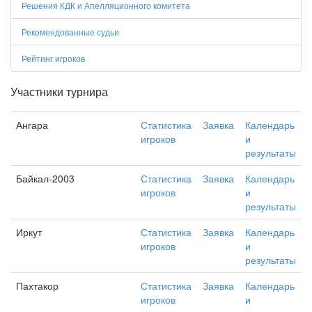
Решения КДК и Апелляционного комитета
Рекомендованные судьи
Рейтинг игроков
Участники турнира
Ангара
Статистика
Заявка
Календарь
игроков
и
результаты
Байкал-2003
Статистика
Заявка
Календарь
игроков
и
результаты
Иркут
Статистика
Заявка
Календарь
игроков
и
результаты
Пахтакор
Статистика
Заявка
Календарь
игроков
и