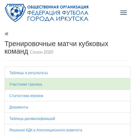
Toggl
naviga
Тренировочные матчи кубковых
команд
Сезон 2020
Таблицы и результаты
Участники турнира
Статистика игроков
Документы
Таблица дисквалификаций
Решения КДК и Апелляционного комитета