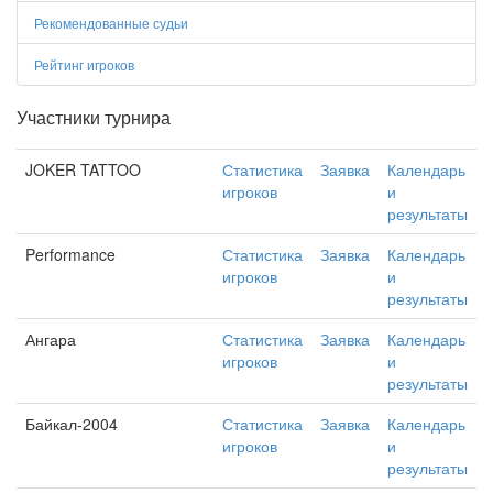
Рекомендованные судьи
Рейтинг игроков
Участники турнира
JOKER TATTOO
Статистика
Заявка
Календарь
игроков
и
результаты
Performance
Статистика
Заявка
Календарь
игроков
и
результаты
Ангара
Статистика
Заявка
Календарь
игроков
и
результаты
Байкал-2004
Статистика
Заявка
Календарь
игроков
и
результаты