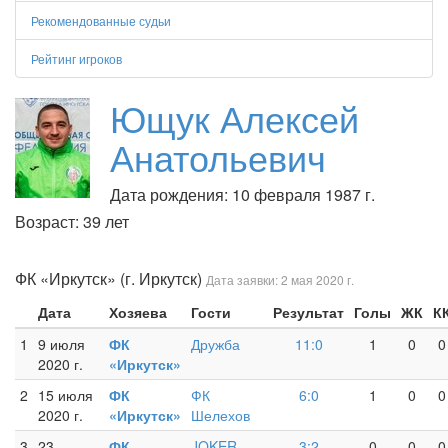
Рекомендованные судьи
Рейтинг игроков
Ющук Алексей
Анатольевич
Дата рождения: 10 февраля 1987 г.
Возраст: 39 лет
ФК «Иркутск» (г. Иркутск)
Дата заявки: 2 мая 2020 г.
Дата
Хозяева
Гости
Результат
Голы
ЖК
К
1
9 июля
ФК
Дружба
11:0
1
0
0
2020 г.
«Иркутск»
2
15 июля
ФК
ФК
6:0
1
0
0
2020 г.
«Иркутск»
Шелехов
3
23
ФК
JOKER
3:2
0
0
0