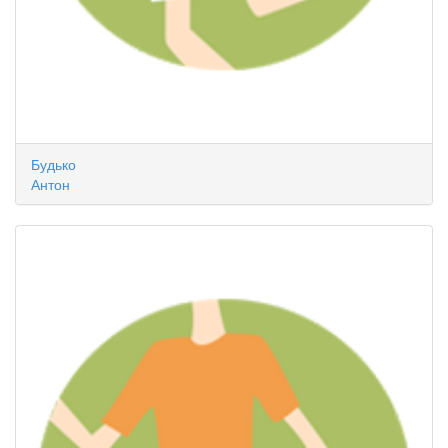
Будько
Антон