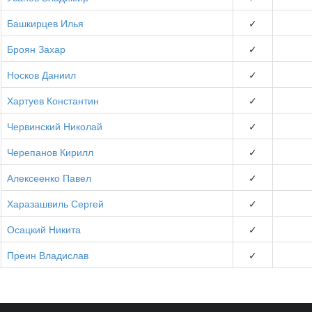
Башкирцев Илья
✓
Броян Захар
✓
Носков Даниил
✓
Хартуев Константин
✓
Червинский Николай
✓
Черепанов Кирилл
✓
Алексеенко Павел
✓
Харазашвиль Сергей
✓
Осацкий Никита
✓
Преин Владислав
✓