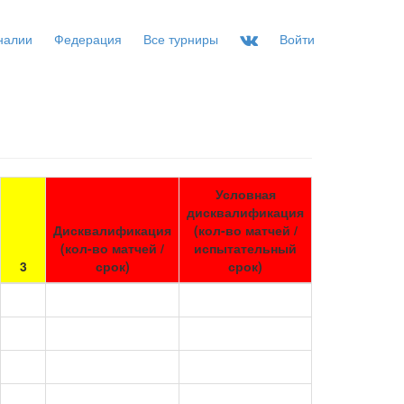
налии
Федерация
Все турниры
Войти
Условная
дисквалификация
Дисквалификация
(кол-во матчей /
(кол-во матчей /
испытательный
3
срок)
срок)