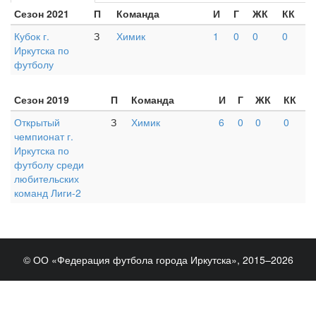
Сезон 2021
П
Команда
И
Г
ЖК
КК
Кубок г.
З
Химик
1
0
0
0
Иркутска по
футболу
Сезон 2019
П
Команда
И
Г
ЖК
КК
Открытый
З
Химик
6
0
0
0
чемпионат г.
Иркутска по
футболу среди
любительских
команд Лиги-2
© ОО «Федерация футбола города Иркутска», 2015–2026