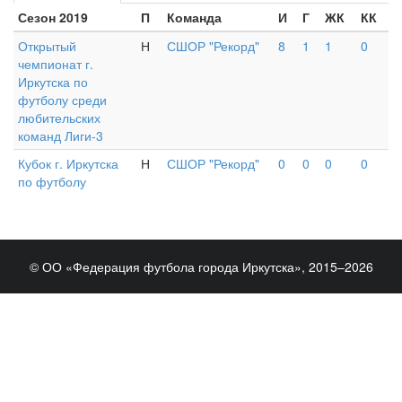
Сезон 2019
П
Команда
И
Г
ЖК
КК
Открытый
Н
СШОР "Рекорд"
8
1
1
0
чемпионат г.
Иркутска по
футболу среди
любительских
команд Лиги-3
Кубок г. Иркутска
Н
СШОР "Рекорд"
0
0
0
0
по футболу
© ОО «Федерация футбола города Иркутска», 2015–2026