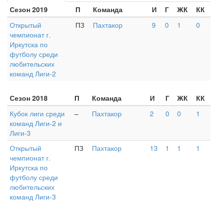
Сезон 2019
П
Команда
И
Г
ЖК
КК
Открытый
ПЗ
Пахтакор
9
0
1
0
чемпионат г.
Иркутска по
футболу среди
любительских
команд Лиги-2
Сезон 2018
П
Команда
И
Г
ЖК
КК
Кубок лиги среди
–
Пахтакор
2
0
0
1
команд Лиги-2 и
Лиги-3
Открытый
ПЗ
Пахтакор
13
1
1
1
чемпионат г.
Иркутска по
футболу среди
любительских
команд Лиги-3