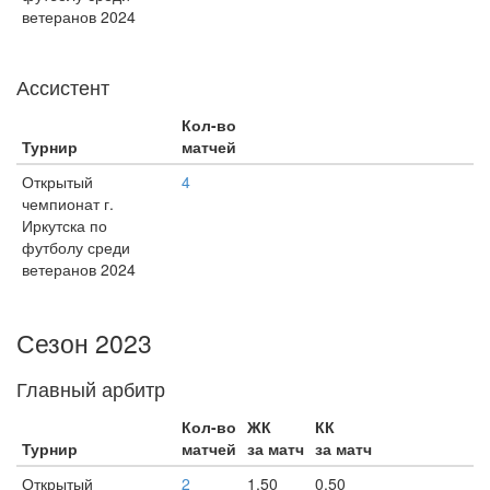
ветеранов 2024
Ассистент
Кол-во
Турнир
матчей
Открытый
4
чемпионат г.
Иркутска по
футболу среди
ветеранов 2024
Сезон 2023
Главный арбитр
Кол-во
ЖК
КК
Турнир
матчей
за матч
за матч
Открытый
2
1,50
0,50