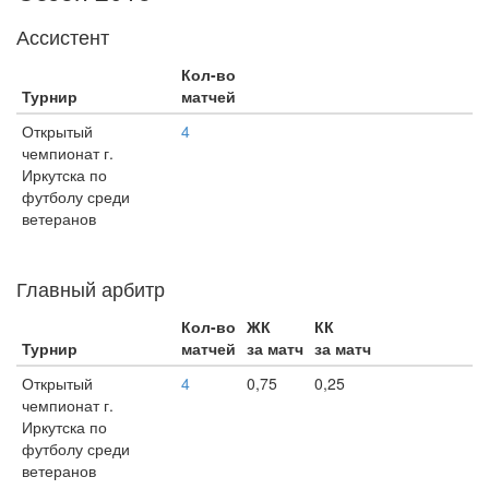
Ассистент
Кол-во
Турнир
матчей
Открытый
4
чемпионат г.
Иркутска по
футболу среди
ветеранов
Главный арбитр
Кол-во
ЖК
КК
Турнир
матчей
за матч
за матч
Открытый
4
0,75
0,25
чемпионат г.
Иркутска по
футболу среди
ветеранов