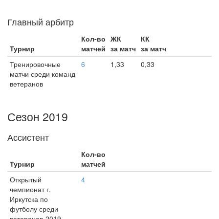
Главный арбитр
Кол-во
ЖК
КК
Турнир
матчей
за матч
за матч
Тренировочные
6
1,33
0,33
матчи среди команд
ветеранов
Сезон 2019
Ассистент
Кол-во
Турнир
матчей
Открытый
4
чемпионат г.
Иркутска по
футболу среди
ветеранов-2019