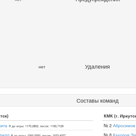
Удаления
нет
Составы команд
тск)
КМК (г. Иркутс
кита
№ 2
Абросимов
R до игры: 1170,2802, после: 1193,7129
ирилл
№ 8
Кахоров Эд
R до игры: 1000,0000, после: 1023,4327