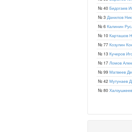
№ 40
Бидогаев И
№ 3
Данилов Ник
№ 6
Калинин Рус
№ 10
Карташов Н
№ 77
Козулин Ко
№ 13
Кучеров Иг
№ 17
Ломов Алек
№ 99
Матвеев Де
№ 42
Мутунаев 
№ 80
Халзушкеев