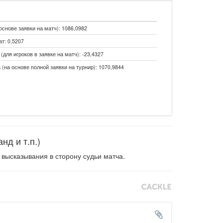
основе заявки на матч): 1086,0982
т: 0,5207
для игроков в заявке на матч): -23,4327
 (на основе полной заявки на турнир): 1070,9844
д и т.п.)
высказывания в сторону судьи матча.