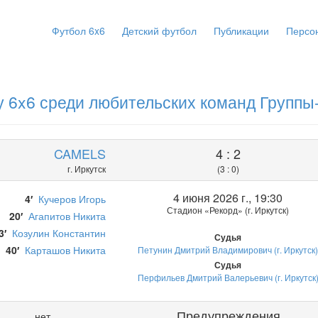
Футбол 6x6
Детский футбол
Публикации
Персо
 6x6 среди любительских команд Группы
CAMELS
4 : 2
г. Иркутск
(3 : 0)
4 июня 2026 г., 19:30
4′
Кучеров Игорь
Стадион «Рекорд» (г. Иркутск)
20′
Агапитов Никита
3′
Козулин Константин
Судья
40′
Карташов Никита
Петунин Дмитрий Владимирович (г. Иркутск
Судья
Перфильев Дмитрий Валерьевич (г. Иркутск
Предупреждения
нет