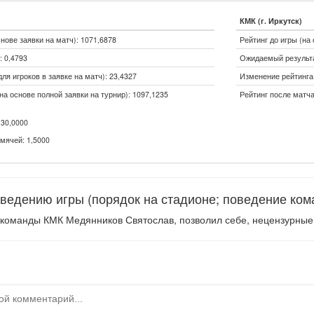
КМК (г. Иркутск)
снове заявки на матч): 1071,6878
Рейтинг до игры (на 
 0,4793
Ожидаемый результа
ля игроков в заявке на матч): 23,4327
Изменение рейтинга (
на основе полной заявки на турнир): 1097,1235
Рейтинг после матча
30,0000
мячей: 1,5000
ведению игры (порядок на стадионе; поведение коман
 команды КМК Медянников Святослав, позволил себе, нецензурные 