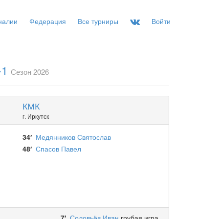
налии
Федерация
Все турниры
Войти
-1
Сезон 2026
КМК
г. Иркутск
34′
Медянников Святослав
48′
Спасов Павел
)
)
7′
Соловьёв Иван
грубая игра