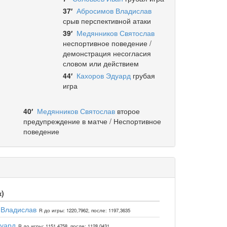
37′
Абросимов Владислав
срыв перспективной атаки
39′
Медянников Святослав
неспортивное поведение /
демонстрация несогласия
словом или действием
44′
Кахоров Эдуард
грубая
игра
40′
Медянников Святослав
второе
предупреждение в матче / Неспортивное
поведение
к)
 Владислав
R до игры: 1220,7962, после: 1197,3635
уард
R до игры: 1151,4758, после: 1128,0431