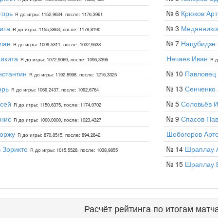
горь
№ 6
Крюков Арт
R до игры: 1152,9634, после: 1176,3961
ита
№ 3
Медяннико
R до игры: 1155,3863, после: 1178,8190
лан
№ 7
Нацубидзе
R до игры: 1009,5311, после: 1032,9638
икита
Нечаев Иван
R до игры: 1072,9069, после: 1096,3396
R д
нстантин
№ 10
Павловец
R до игры: 1192,8998, после: 1216,3325
орь
№ 13
Сенченко
R до игры: 1069,2437, после: 1092,6764
сей
№ 5
Соловьёв 
R до игры: 1150,6375, после: 1174,0702
нис
№ 9
Спасов Па
R до игры: 1000,0000, после: 1023,4327
Доржу
Шобогоров Арт
R до игры: 870,8515, после: 894,2842
 Зорикто
№ 14
Шраплау 
R до игры: 1015,5528, после: 1038,9855
№ 15
Шраплау 
Расчёт рейтинга по итогам матч