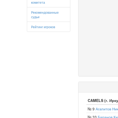
комитета
Рекомендованные
судьи
Рейтинг игроков
CAMELS (г. Ирку
№ 9
Агапитов Ни
№ 33
Баранов К