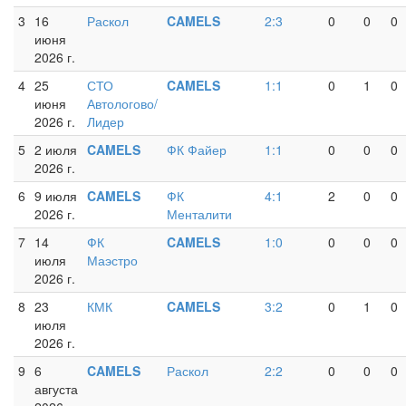
3
16
Раскол
CAMELS
2:3
0
0
0
июня
2026 г.
4
25
СТО
CAMELS
1:1
0
1
0
июня
Автологово/
2026 г.
Лидер
5
2 июля
CAMELS
ФК Файер
1:1
0
0
0
2026 г.
6
9 июля
CAMELS
ФК
4:1
2
0
0
2026 г.
Менталити
7
14
ФК
CAMELS
1:0
0
0
0
июля
Маэстро
2026 г.
8
23
КМК
CAMELS
3:2
0
1
0
июля
2026 г.
9
6
CAMELS
Раскол
2:2
0
0
0
августа