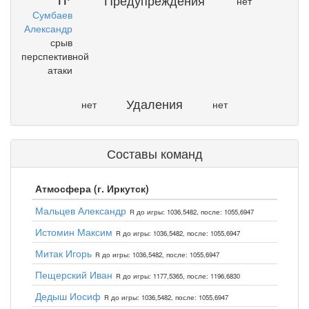
Предупреждения
11′
нет
Сумбаев
Александр
срыв
перспективной
атаки
Удаления
нет
нет
Составы команд
Атмосфера (г. Иркутск)
Мальцев Александр
R до игры: 1036,5482, после: 1055,6947
Истомин Максим
R до игры: 1036,5482, после: 1055,6947
Митак Игорь
R до игры: 1036,5482, после: 1055,6947
Пещерский Иван
R до игры: 1177,5365, после: 1196,6830
Дедыш Иосиф
R до игры: 1036,5482, после: 1055,6947