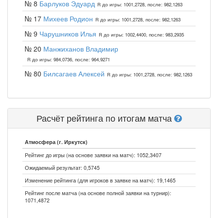
№ 8
Барлуков Эдуард
R до игры: 1001,2728, после: 982,1263
№ 17
Михеев Родион
R до игры: 1001,2728, после: 982,1263
№ 9
Чарушников Илья
R до игры: 1002,4400, после: 983,2935
№ 20
Манжиханов Владимир
R до игры: 984,0736, после: 964,9271
№ 80
Билсагаев Алексей
R до игры: 1001,2728, после: 982,1263
Расчёт рейтинга по итогам матча
Атмосфера (г. Иркутск)
Рейтинг до игры (на основе заявки на матч): 1052,3407
Ожидаемый результат: 0,5745
Изменение рейтинга (для игроков в заявке на матч): 19,1465
Рейтинг после матча (на основе полной заявки на турнир):
1071,4872