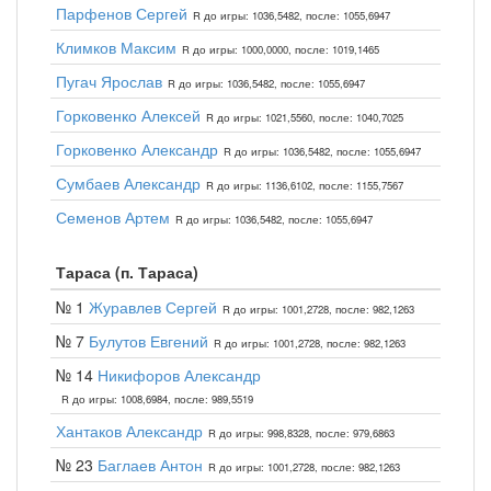
Парфенов Сергей
R до игры: 1036,5482, после: 1055,6947
Климков Максим
R до игры: 1000,0000, после: 1019,1465
Пугач Ярослав
R до игры: 1036,5482, после: 1055,6947
Горковенко Алексей
R до игры: 1021,5560, после: 1040,7025
Горковенко Александр
R до игры: 1036,5482, после: 1055,6947
Сумбаев Александр
R до игры: 1136,6102, после: 1155,7567
Семенов Артем
R до игры: 1036,5482, после: 1055,6947
Тараса (п. Тараса)
№ 1
Журавлев Сергей
R до игры: 1001,2728, после: 982,1263
№ 7
Булутов Евгений
R до игры: 1001,2728, после: 982,1263
№ 14
Никифоров Александр
R до игры: 1008,6984, после: 989,5519
Хантаков Александр
R до игры: 998,8328, после: 979,6863
№ 23
Баглаев Антон
R до игры: 1001,2728, после: 982,1263