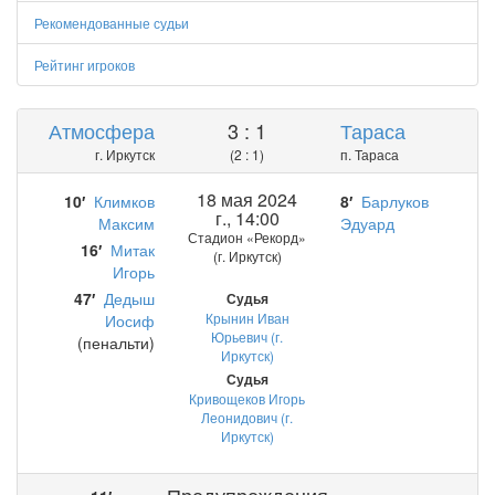
Рекомендованные судьи
Рейтинг игроков
Атмосфера
3 : 1
Тараса
г. Иркутск
(2 : 1)
п. Тараса
18 мая 2024
10′
Климков
8′
Барлуков
г., 14:00
Максим
Эдуард
Стадион «Рекорд»
16′
Митак
(г. Иркутск)
Игорь
47′
Дедыш
Судья
Крынин Иван
Иосиф
Юрьевич (г.
(пенальти)
Иркутск)
Судья
Кривощеков Игорь
Леонидович (г.
Иркутск)