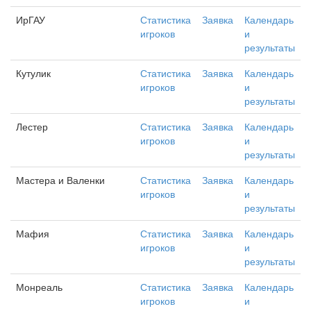
ИрГАУ
Статистика
Заявка
Календарь
игроков
и
результаты
Кутулик
Статистика
Заявка
Календарь
игроков
и
результаты
Лестер
Статистика
Заявка
Календарь
игроков
и
результаты
Мастера и Валенки
Статистика
Заявка
Календарь
игроков
и
результаты
Мафия
Статистика
Заявка
Календарь
игроков
и
результаты
Монреаль
Статистика
Заявка
Календарь
игроков
и