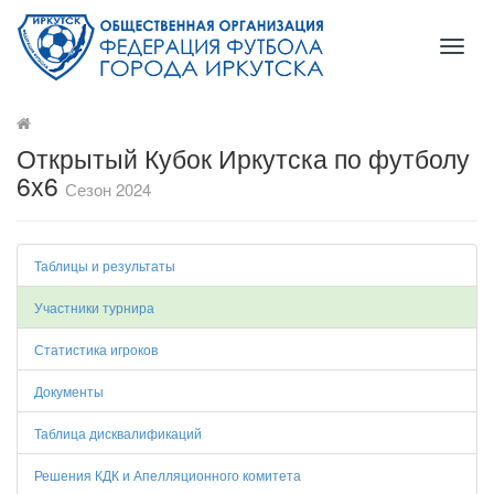
Toggl
naviga
Открытый Кубок Иркутска по футболу
6х6
Сезон 2024
Таблицы и результаты
Участники турнира
Статистика игроков
Документы
Таблица дисквалификаций
Решения КДК и Апелляционного комитета