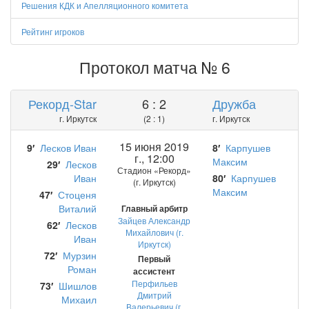
Решения КДК и Апелляционного комитета
Рейтинг игроков
Протокол матча № 6
Рекорд-Star
6 : 2
Дружба
г. Иркутск
(2 : 1)
г. Иркутск
15 июня 2019
9′
Лесков Иван
8′
Карпушев
г., 12:00
Максим
29′
Лесков
Стадион «Рекорд»
Иван
80′
Карпушев
(г. Иркутск)
Максим
47′
Стоценя
Виталий
Главный арбитр
Зайцев Александр
62′
Лесков
Михайлович (г.
Иван
Иркутск)
72′
Мурзин
Первый
Роман
ассистент
Перфильев
73′
Шишлов
Дмитрий
Михаил
Валерьевич (г.