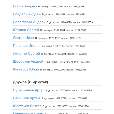
Бобин Андрей
R до игры: 1000,0000, после: 1026,1363
Бондарь Андрей
R до игры: 894,3178, после: 920,4541
Белоглавко Андрей
R до игры: 1166,4696, после: 1192,6059
Юсупов Сергей
R до игры: 1161,4004, после: 1187,5367
Лесков Иван
R до игры: 1177,4412, после: 1203,5775
Поленов Игорь
R до игры: 1121,4139, после: 1147,5502
Линенко Сергей
R до игры: 1167,7204, после: 1193,8567
Щербаков Андрей
R до игры: 1171,2484, после: 1197,3847
Кузнецов Юрий
R до игры: 1000,0000, после: 1026,1363
Дружба (г. Иркутск)
Сулейманов Артур
R до игры: 1057,0948, после: 1030,9585
Райников Артём
R до игры: 1029,0789, после: 1002,9426
Шестаков Виктор
R до игры: 1082,3067, после: 1056,1704
Карпушев Максим