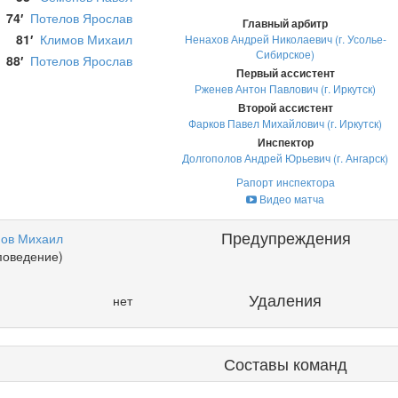
74′
Потелов Ярослав
Главный арбитр
81′
Климов Михаил
Ненахов Андрей Николаевич (г. Усолье-
Сибирское)
88′
Потелов Ярослав
Первый ассистент
Рженев Антон Павлович (г. Иркутск)
Второй ассистент
Фарков Павел Михайлович (г. Иркутск)
Инспектор
Долгополов Андрей Юрьевич (г. Ангарск)
Рапорт инспектора
Видео матча
Предупреждения
ов Михаил
поведение)
Удаления
нет
Составы команд