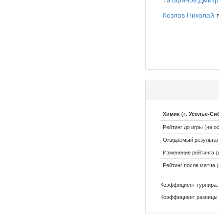
Козлов Николай
R
Химик (г. Усолье-Си
Рейтинг до игры (на о
Ожидаемый результат:
Изменение рейтинга (д
Рейтинг после матча (
Коэффициент турнира: 
Коэффициент разницы 