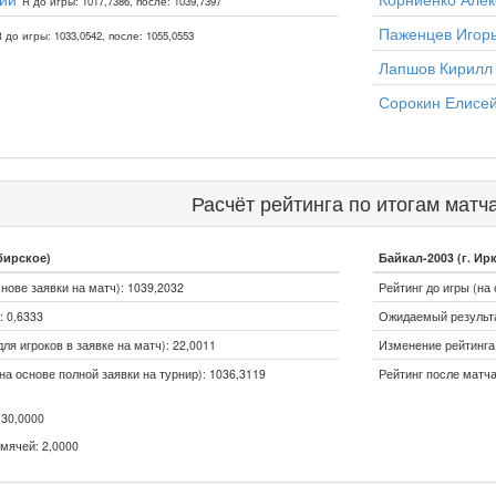
R до игры: 1017,7386, после: 1039,7397
Паженцев Игор
 до игры: 1033,0542, после: 1055,0553
Лапшов Кирилл
Сорокин Елисе
Расчёт рейтинга по итогам матч
бирское)
Байкал-2003 (г. Ирк
снове заявки на матч): 1039,2032
Рейтинг до игры (на 
 0,6333
Ожидаемый результа
ля игроков в заявке на матч): 22,0011
Изменение рейтинга (
на основе полной заявки на турнир): 1036,3119
Рейтинг после матча
30,0000
мячей: 2,0000