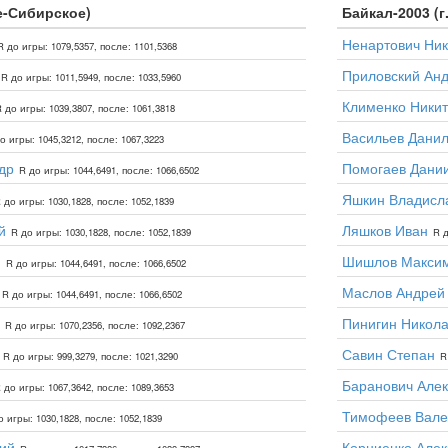
е-Сибирское)
Байкал-2003 (г
Ненартович Ник
R до игры: 1079,5357, после: 1101,5368
Приловский Ан
R до игры: 1011,5949, после: 1033,5960
Клименко Никит
 до игры: 1039,3807, после: 1061,3818
Васильев Дани
о игры: 1045,3212, после: 1067,3223
др
Помогаев Дани
R до игры: 1044,6491, после: 1066,6502
Яшкин Владисл
 до игры: 1030,1828, после: 1052,1839
й
Ляшков Иван
R до игры: 1030,1828, после: 1052,1839
R д
й
Шишлов Макси
R до игры: 1044,6491, после: 1066,6502
Маслов Андрей
R до игры: 1044,6491, после: 1066,6502
Пинигин Никол
R до игры: 1070,2356, после: 1092,2367
Савин Степан
R до игры: 999,3279, после: 1021,3290
R
Баранович Алек
 до игры: 1067,3642, после: 1089,3653
Тимофеев Вале
о игры: 1030,1828, после: 1052,1839
ий
Корниенко Алек