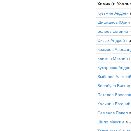
Химик (г. Усоль
Кузьмин Андрей
Шишканов Юрий
Болеев Евгений
R
Сизых Андрей
R д
Козырев Алексан
Климов Михаил
R
Кухаренко Андре
Выборов Алексе
Волобуев Виктор
Потелов Ярослав
Калинин Евгений
Семенов Павел
R
Шило Максим
R д
Татаринов Дмитр