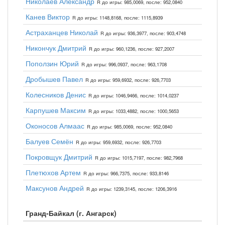
Николаев Александр
R до игры: 985,0069, после: 952,0840
Канев Виктор
R до игры: 1148,8168, после: 1115,8939
Астраханцев Николай
R до игры: 936,3977, после: 903,4748
Никончук Дмитрий
R до игры: 960,1236, после: 927,2007
Поползин Юрий
R до игры: 996,0937, после: 963,1708
Дробышев Павел
R до игры: 959,6932, после: 926,7703
Колесников Денис
R до игры: 1046,9466, после: 1014,0237
Карпушев Максим
R до игры: 1033,4882, после: 1000,5653
Оконосов Алмаас
R до игры: 985,0069, после: 952,0840
Балуев Семён
R до игры: 959,6932, после: 926,7703
Покровщук Дмитрий
R до игры: 1015,7197, после: 982,7968
Плетюхов Артем
R до игры: 966,7375, после: 933,8146
Максунов Андрей
R до игры: 1239,3145, после: 1206,3916
Гранд-Байкал (г. Ангарск)