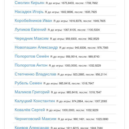
Смолин Кирьян
R до игры: 1675,8433, после: 1708,7662
Насадюк Игорь
R до игры: 1602,8696, после: 1635,7925
Коробейников Иван
R до игры: 1616,8376, после: 1649,7605
Лупиков Евгений
R до игры: 1067,6105, после: 1100,5334
Чередник Максим
R до игры: 959,9300, после: 992,8529
Новопашин Александр
R до игры: 943,8336, после: 976,7565
Полоротов Семён
R до игры: 956,9514, после: 989,8743
Полоротов Антон
R до игры: 1000,0000, после: 1032,9229
Степченко Владислав
R до игры: 923,2885, после: 956,2114
Рубель Семен
R до игры: 985,8418, после: 1018,7647
Маликов Григорий
R до игры: 985,8418, после: 1018,7647
Калуцкий Константин
R до игры: 974,2864, после: 1007,2093
Ковалёв Сергей
R до игры: 1000,0000, после: 1032,9229
Черниговский Максим
R до игры: 990,1461, после: 1023,0690
Кривов Александр
R до игры: 1611,8215, после: 1644,7444