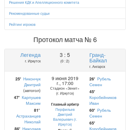
Решения КДК и Апелляционного комитета
Рекомендованные судьи
Рейтинг игроков
Протокол матча № 6
Легенда
3 : 5
Гранд-
Байкал
г. Иркутск
(0 : 2)
г. Ангарск
9 июня 2019
25′
Никончук
26′
Рубель
г., 17:00
Дмитрий
Семен
Стадион «Зенит»
(автогол)
45′
(г. Иркутск)
47′
Карпушев
Коробейников
Максим
Иван
Главный арбитр
Перфильев
81′
60′
Рубель
Дмитрий
Астраханцев
Семен
Валерьевич (г.
Николай
65′
Иркутск)
86′
Николаев
Коробейников