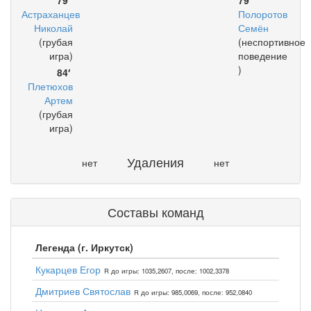
79′
79′
Астраханцев
Полоротов
Николай
Семён
(грубая
(неспортивное
игра)
поведение
)
84′
Плетюхов
Артем
(грубая
игра)
Удаления
нет
нет
Составы команд
Легенда (г. Иркутск)
Кукарцев Егор
R до игры: 1035,2607, после: 1002,3378
Дмитриев Святослав
R до игры: 985,0069, после: 952,0840