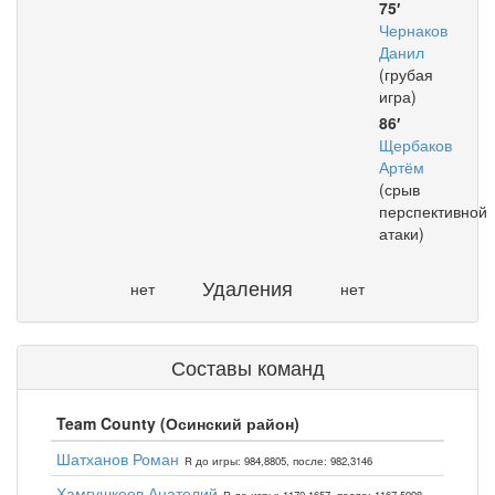
75′
Чернаков
Данил
(грубая
игра)
86′
Щербаков
Артём
(срыв
перспективной
атаки)
Удаления
нет
нет
Составы команд
Team County (Осинский район)
Шатханов Роман
R до игры: 984,8805, после: 982,3146
Хамгушкеев Анатолий