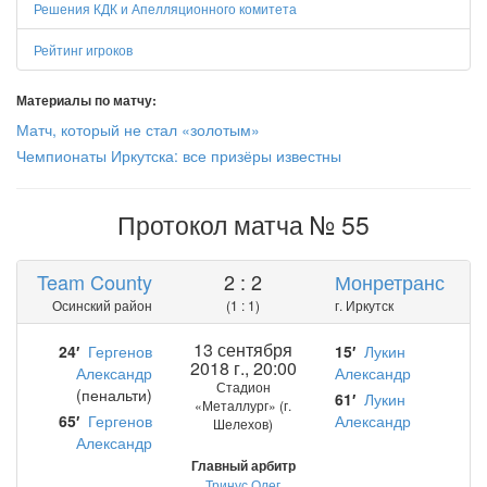
Решения КДК и Апелляционного комитета
Рейтинг игроков
Материалы по матчу:
Матч, который не стал «золотым»
Чемпионаты Иркутска: все призёры известны
Протокол матча № 55
Team County
2 : 2
Монретранс
Осинский район
(1 : 1)
г. Иркутск
13 сентября
24′
Гергенов
15′
Лукин
2018 г., 20:00
Александр
Александр
Стадион
(пенальти)
61′
Лукин
«Металлург» (г.
65′
Гергенов
Александр
Шелехов)
Александр
Главный арбитр
Тринус Олег