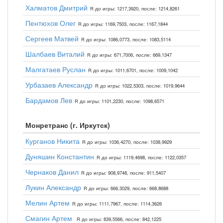
Халматов Дмитрий
R до игры: 1217,3920, после: 1214,8261
Пентюхов Олег
R до игры: 1169,7503, после: 1167,1844
Сергеев Матвей
R до игры: 1086,0773, после: 1083,5114
Шалбаев Виталий
R до игры: 671,7006, после: 669,1347
Малгатаев Руслан
R до игры: 1011,6701, после: 1009,1042
Урбазаев Александр
R до игры: 1022,5303, после: 1019,9644
Бардамов Лев
R до игры: 1101,2230, после: 1098,6571
Монретранс (г. Иркутск)
Курганов Никита
R до игры: 1036,4270, после: 1038,9929
Дуняшин Константин
R до игры: 1119,4698, после: 1122,0357
Чернаков Данил
R до игры: 908,9748, после: 911,5407
Лукин Александр
R до игры: 666,3029, после: 668,8688
Мелин Артем
R до игры: 1111,7967, после: 1114,3626
Смагин Артем
R до игры: 839,5566, после: 842,1225