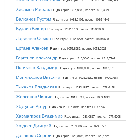
R до игры: 1170,1657, после: 1167,5998
Хисамов Рафаил
R до игры: 1015,8880, после: 1013,3221
Балханов Рустэм
R до игры: 1038,0105, после: 1035,4446
Будаев Виктор
R до игры: 1152,7709, после: 1150,2050
Ларионов Семен
R до игры: 1112,5279, после: 1109,9620
Ертаев Алексей
R до игры: 1055,8682, после: 1053,3023
Гергенов Александр
R до игры: 1216,3608, после: 1213,7949
Панчуков Владимир
R до игры: 1099,9902, после: 1097,4243
Манжиханов Виталий
R до игры: 1023,3320, после: 1020,7661
Тыхенов Владислав
R до игры: 1082,1837, после: 1079,6178
Жалсанов Чингис
R до игры: 1011,6701, после: 1009,1042
Убугунов Артур
R до игры: 1116,0196, после: 1113,4537
Хармагиров Владимир
R до игры: 1080,0867, после: 1077,5208
Хагдаев Дмитрий
R до игры: 825,9386, после: 823,3727
Данчинов Сергей
R до игры: 1123,0184, после: 1120,4525