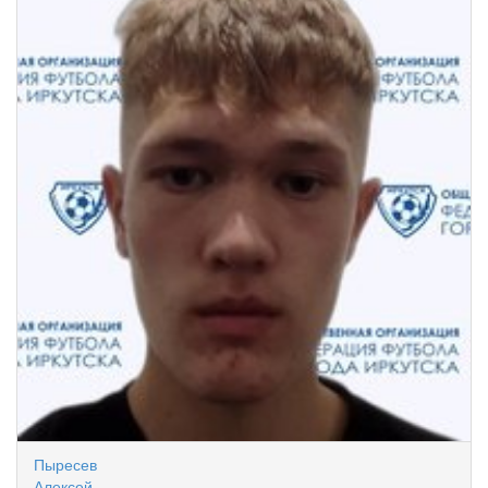
Пыресев
Алексей