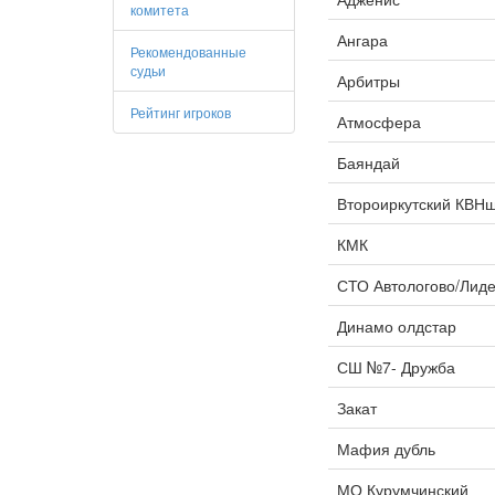
комитета
Ангара
Рекомендованные
судьи
Арбитры
Рейтинг игроков
Атмосфера
Баяндай
Второиркутский КВН
КМК
СТО Автологово/Лид
Динамо олдстар
СШ №7- Дружба
Закат
Мафия дубль
МО Курумчинский