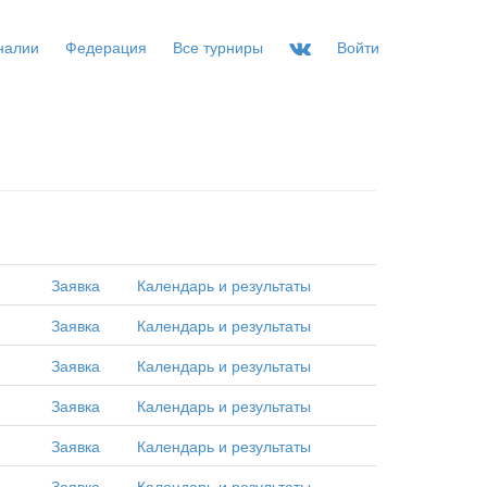
налии
Федерация
Все турниры
Войти
Заявка
Календарь и результаты
Заявка
Календарь и результаты
Заявка
Календарь и результаты
Заявка
Календарь и результаты
Заявка
Календарь и результаты
Заявка
Календарь и результаты