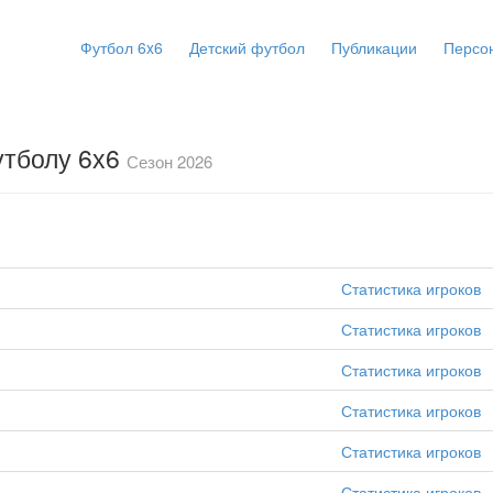
Футбол 6x6
Детский футбол
Публикации
Персо
утболу 6х6
Сезон 2026
Статистика игроков
Статистика игроков
Статистика игроков
Статистика игроков
Статистика игроков
Статистика игроков