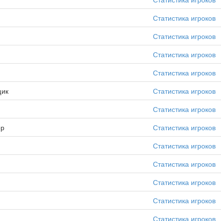
Статистика игроков
Статистика игроков
Статистика игроков
Статистика игроков
щик
Статистика игроков
Статистика игроков
ер
Статистика игроков
Статистика игроков
Статистика игроков
Статистика игроков
Статистика игроков
Статистика игроков