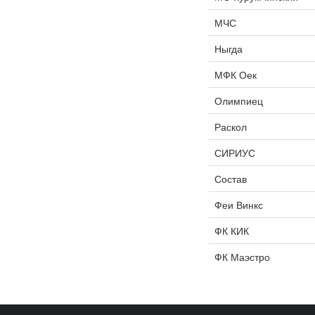
МЧС
Ныгда
МФК Оек
Олимпиец
Раскол
СИРИУС
Состав
Феи Винкс
ФК КИК
ФК Маэстро