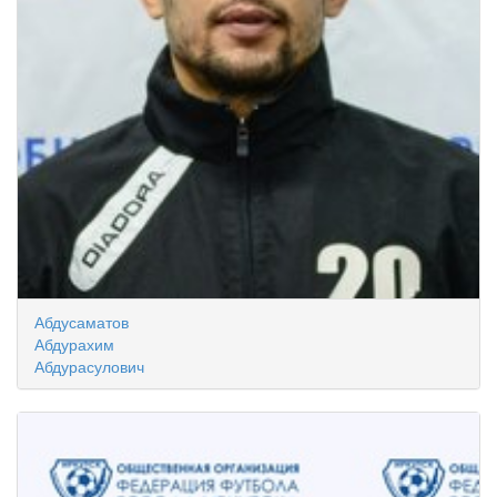
Абдусаматов
Абдурахим
Абдурасулович