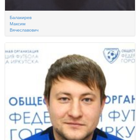
Балакирев
Максим
Вячеславович