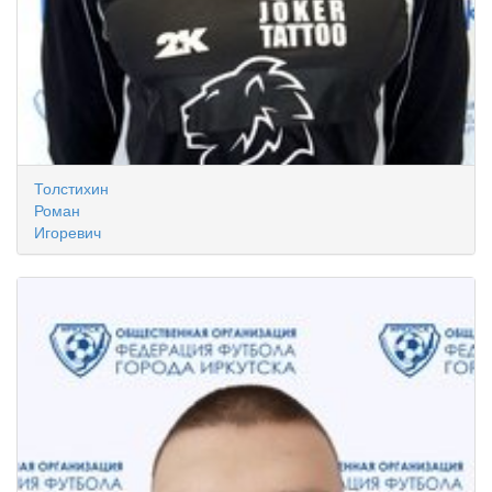
Толстихин
Роман
Игоревич