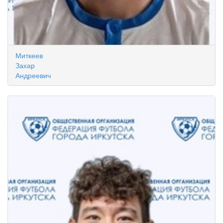
Миткеев
Захар
Андреевич