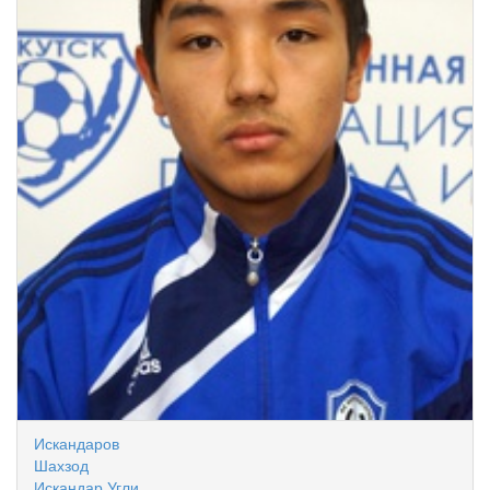
Искандаров
Шахзод
Искандар Угли