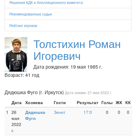
Решения КДК и Апелляционного комитета
Рекомендованные судьи
Рейтинг игроков
Толстихин Роман
Игоревич
Дата рождения: 19 мая 1985 г.
Возраст: 41 год
Дядюшка Фуго (г. Иркутск)
Дата заявки: 21 мая 2022 г.
Дата
Хозяева
Гости
Результат
Голы
ЖК
КК
1
26
Дядюшка
Зенит
17:0
0
0
0
мая
Фуго
2022
г.