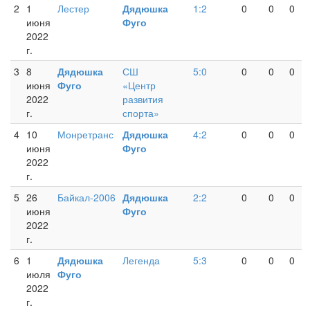
2
1
Лестер
Дядюшка
1:2
0
0
0
июня
Фуго
2022
г.
3
8
Дядюшка
СШ
5:0
0
0
0
июня
Фуго
«Центр
2022
развития
г.
спорта»
4
10
Монретранс
Дядюшка
4:2
0
0
0
июня
Фуго
2022
г.
5
26
Байкал-2006
Дядюшка
2:2
0
0
0
июня
Фуго
2022
г.
6
1
Дядюшка
Легенда
5:3
0
0
0
июля
Фуго
2022
г.