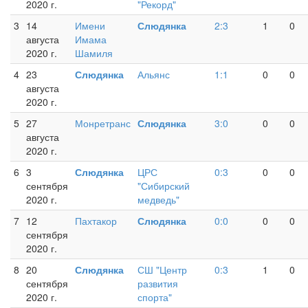
2020 г.
"Рекорд"
3
14
Имени
Слюдянка
2:3
1
0
августа
Имама
2020 г.
Шамиля
4
23
Слюдянка
Альянс
1:1
0
0
августа
2020 г.
5
27
Монретранс
Слюдянка
3:0
0
0
августа
2020 г.
6
3
Слюдянка
ЦРС
0:3
0
0
сентября
"Сибирский
2020 г.
медведь"
7
12
Пахтакор
Слюдянка
0:0
0
0
сентября
2020 г.
8
20
Слюдянка
СШ "Центр
0:3
1
0
сентября
развития
2020 г.
спорта"