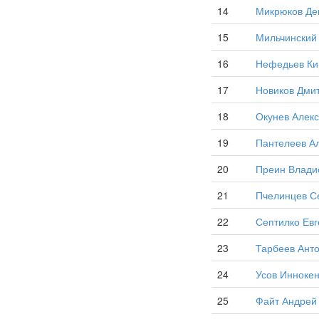
14
Микрюков Де
15
Мильчинский
16
Нефедьев Ки
17
Новиков Дми
18
Окунев Алекс
19
Пантелеев А
20
Преин Влади
21
Пчелинцев С
22
Септилко Евг
23
Тарбеев Ант
24
Усов Иннокен
25
Файт Андрей