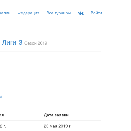
налии
Федерация
Все турниры
Войти
 Лиги-3
Сезон 2019
ы
ия
Дата заявки
2 г.
23 мая 2019 г.