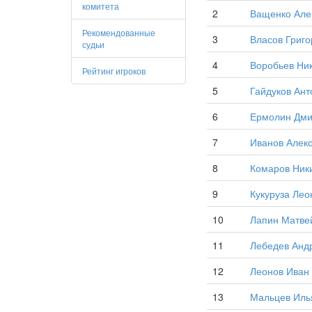
комитета
2
Ващенко Але
Рекомендованные
3
Власов Григо
судьи
4
Воробьев Ни
Рейтинг игроков
5
Гайдуков Ант
6
Ермолин Дми
7
Иванов Алек
8
Комаров Ник
9
Кукуруза Лео
10
Лапин Матве
11
Лебедев Анд
12
Леонов Иван
13
Мальцев Иль