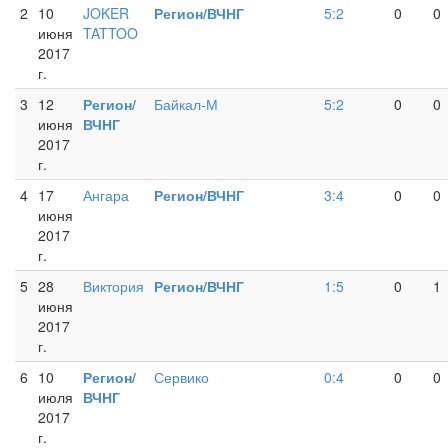
2
10
JOKER
Регион/ВЧНГ
5:2
0
0
июня
TATTOO
2017
г.
3
12
Регион/
Байкал-М
5:2
0
0
июня
ВЧНГ
2017
г.
4
17
Ангара
Регион/ВЧНГ
3:4
0
0
июня
2017
г.
5
28
Виктория
Регион/ВЧНГ
1:5
0
1
июня
2017
г.
6
10
Регион/
Сервико
0:4
0
0
июля
ВЧНГ
2017
г.