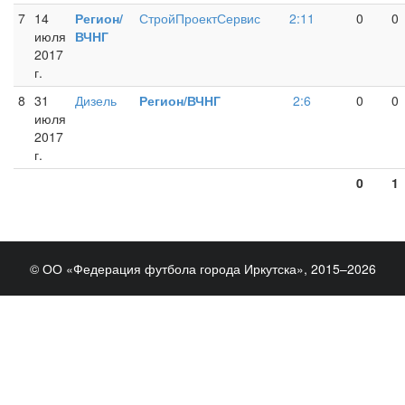
7
14
Регион/
СтройПроектСервис
2:11
0
0
июля
ВЧНГ
2017
г.
8
31
Дизель
Регион/ВЧНГ
2:6
0
0
июля
2017
г.
0
1
© ОО «Федерация футбола города Иркутска», 2015–2026