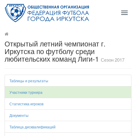
Toggl
naviga
Открытый летний чемпионат г.
Иркутска по футболу среди
любительских команд Лиги-1
Сезон 2017
Таблицы и результаты
Участники турнира
Статистика игроков
Документы
Таблица дисквалификаций