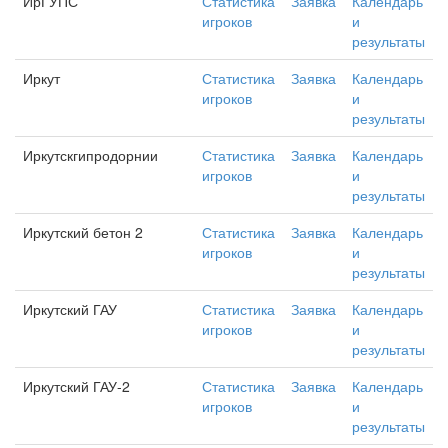
ИрГУПС
Статистика
Заявка
Календарь
игроков
и
результаты
Иркут
Статистика
Заявка
Календарь
игроков
и
результаты
Иркутскгипродорнии
Статистика
Заявка
Календарь
игроков
и
результаты
Иркутский бетон 2
Статистика
Заявка
Календарь
игроков
и
результаты
Иркутский ГАУ
Статистика
Заявка
Календарь
игроков
и
результаты
Иркутский ГАУ-2
Статистика
Заявка
Календарь
игроков
и
результаты