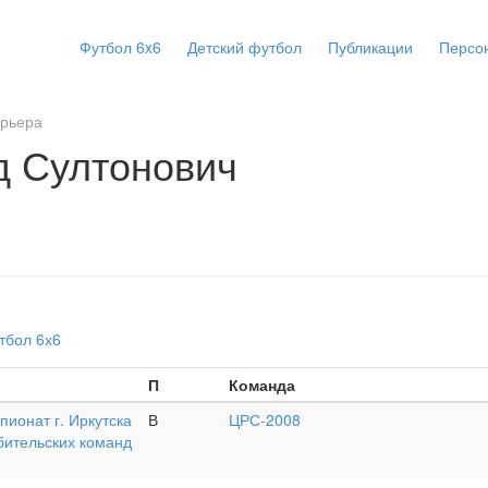
Футбол 6x6
Детский футбол
Публикации
Персо
арьера
д Султонович
тбол 6х6
П
Команда
ионат г. Иркутска
В
ЦРС-2008
бительских команд