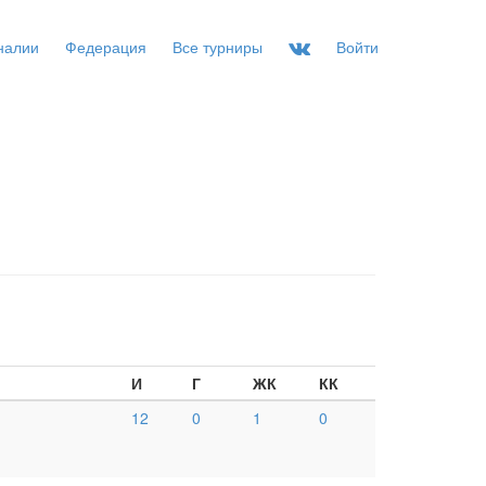
налии
Федерация
Все турниры
Войти
И
Г
ЖК
КК
12
0
1
0