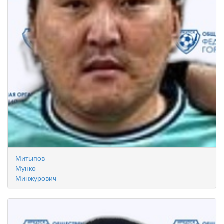
Митыпов
Мунко
Минжурович