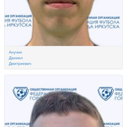
Анучин
Даниил
Дмитриевич