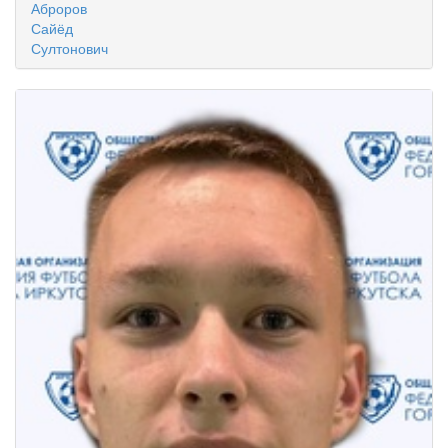
Аброров
Сайёд
Султонович