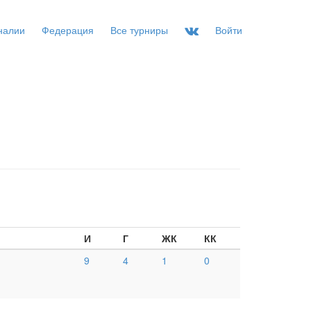
налии
Федерация
Все турниры
Войти
И
Г
ЖК
КК
9
4
1
0