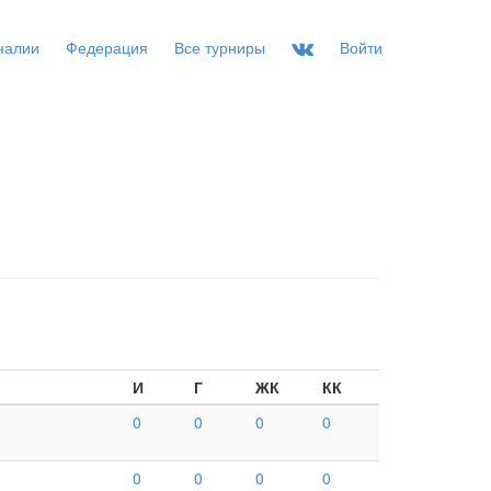
налии
Федерация
Все турниры
Войти
И
Г
ЖК
КК
0
0
0
0
0
0
0
0