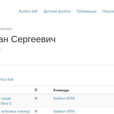
Футбол 6x6
Детский футбол
Публикации
Персо
карьера
ан Сергеевич
.
тбол 6х6
П
Команда
 среди
Н
Байкал-2004
 Лиги-2
 кубковых команд
Н
Байкал-2004