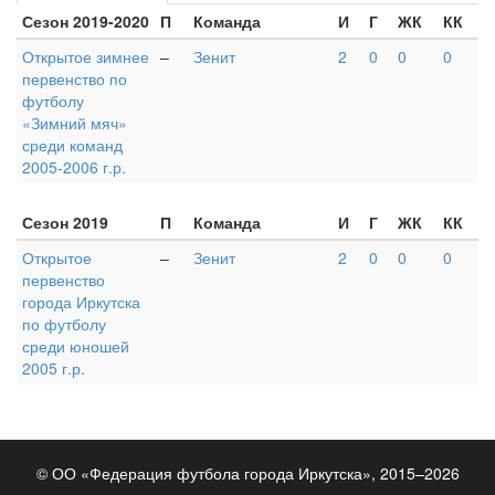
Сезон 2019-2020
П
Команда
И
Г
ЖК
КК
Открытое зимнее
–
Зенит
2
0
0
0
первенство по
футболу
«Зимний мяч»
среди команд
2005-2006 г.р.
Сезон 2019
П
Команда
И
Г
ЖК
КК
Открытое
–
Зенит
2
0
0
0
первенство
города Иркутска
по футболу
среди юношей
2005 г.р.
© ОО «Федерация футбола города Иркутска», 2015–2026