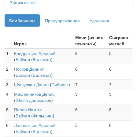
Рейтинг игроков
Бомбардиры
Предупреждения
Удаления
Мячи (из них
Сыграно
Игрок
пенальти)
матчей
1
Кондратьев Арсений
8
5
(
Байкал (Валенза)
)
2
Носков Даниил
8
6
(
Байкал (Валенза)
)
3
Шушуркин Данил
(
Сибиряк
)
7
7
4
Масленников Денис
5
5
(
Юный динамовец
)
5
Попов Никита
5
5
(
Байкал (Фильшин)
)
6
Лаврентьев Арсений
5
6
(
Байкал (Валенза)
)