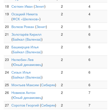
18
Сюткин Иван
(
Зенит
)
2
4
19
Осацкий Никита
2
4
(
ФСК «Шелехов»
)
20
Волков Роман
(
Зенит
)
2
5
21
Золотарёв Кирилл
2
6
(
Байкал (Валенза)
)
22
Башкирцев Илья
2
6
(
Байкал (Валенза)
)
23
Нелюбин Лев
2
6
(
Юный динамовец
)
24
Сизых Илья
2
6
(
Байкал (Валенза)
)
25
Монтьев Максим
(
Сибиряк
)
2
6
26
Новиков Антон
2
7
(
Юный динамовец
)
27
Соротов Георгий
(
Сибиряк
)
2
7