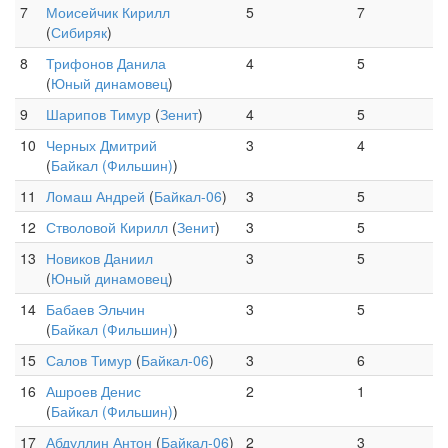
7
Моисейчик Кирилл
5
7
(
Сибиряк
)
8
Трифонов Данила
4
5
(
Юный динамовец
)
9
Шарипов Тимур
(
Зенит
)
4
5
10
Черных Дмитрий
3
4
(
Байкал (Фильшин)
)
11
Ломаш Андрей
(
Байкал-06
)
3
5
12
Стволовой Кирилл
(
Зенит
)
3
5
13
Новиков Даниил
3
5
(
Юный динамовец
)
14
Бабаев Эльчин
3
5
(
Байкал (Фильшин)
)
15
Салов Тимур
(
Байкал-06
)
3
6
16
Ашроев Денис
2
1
(
Байкал (Фильшин)
)
17
Абдуллин Антон
(
Байкал-06
)
2
3