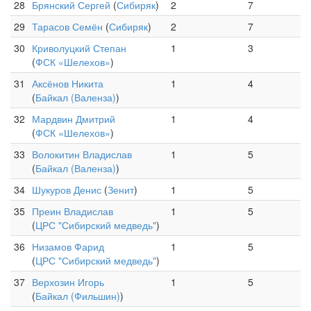
28
Брянский Сергей
(
Сибиряк
)
2
7
29
Тарасов Семён
(
Сибиряк
)
2
7
30
Криволуцкий Степан
1
3
(
ФСК «Шелехов»
)
31
Аксёнов Никита
1
4
(
Байкал (Валенза)
)
32
Мардвин Дмитрий
1
4
(
ФСК «Шелехов»
)
33
Волокитин Владислав
1
5
(
Байкал (Валенза)
)
34
Шукуров Денис
(
Зенит
)
1
5
35
Преин Владислав
1
5
(
ЦРС "Сибирский медведь"
)
36
Низамов Фарид
1
5
(
ЦРС "Сибирский медведь"
)
37
Верхозин Игорь
1
5
(
Байкал (Фильшин)
)