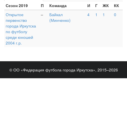
Сезон 2019
П
Команда
И
Г
ЖК
КК
Открытое
–
Байкал
4
1
1
0
первенство
(Минченко)
города Иркутска
по футболу
среди юношей
2004 г.р.
© ОО «Федерация футбола города Иркутска», 2015–2026