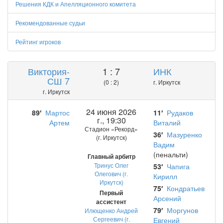
Решения КДК и Апелляционного комитета
Рекомендованные судьи
Рейтинг игроков
Виктория-
1 : 7
ИНК
СШ 7
(0 : 2)
г. Иркутск
г. Иркутск
24 июня 2026
89′
Мартос
11′
Рудаков
г., 19:30
Артем
Виталий
Стадион «Рекорд»
36′
Мазуренко
(г. Иркутск)
Вадим
(пенальти)
Главный арбитр
Тринус Олег
53′
Чапига
Олегович (г.
Кирилл
Иркутск)
75′
Кондратьев
Первый
Арсений
ассистент
79′
Моргунов
Илющенко Андрей
Сергеевич (г.
Евгений