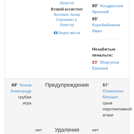
Иркутск)
80′
Кондратьев
Второй ассистент
Арсений
Воложин Захар
85′
Сергеевич (г.
Коробейников
Иркутск)
Иван
Видео матча
Незабитые
пенальти:
83′
Моргунов
Евгений
Предупреждения
89′
Конов
51′
Александр
Олексенко
грубая
Михаил
игра
срыв
перспективной
атаки
Удаления
нет
нет