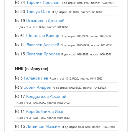
№ 74
Тирских Ярослав
R до игры: 1065,4490, после: 1033,4087
№ 53
Тринус Олег
R до игры: 998,8959, после: 966,8556
№ 19
Цымпилов Дмитрий
R до игры: 1013,8959, после: 981,8556
№ 61
Шестаков Виктор
R до игры: 998,8959, после: 966,8556
№ 11
Яковлев Алексей
R до игры: 1013,8959, после: 981,8556
№ 15
Яковлев Ярослав
R до игры: 998,8959, после: 966,8556
ИНК (г. Иркутск)
№ 5
Галанов Лев
R до игры: 1012,5120, после: 1044,5523
№ 9
Зорин Андрей
R до игры: 1012,5120, после: 1044,5523
№ 17
Кондратьев Арсений
R до игры: 1000,0000, после: 1032,0403
№ 11
Коробейников Иван
R до игры: 1028,1250, после: 1060,1653
№ 15
Литвинов Максим
R до игры: 1028,1250, после: 1060,1653