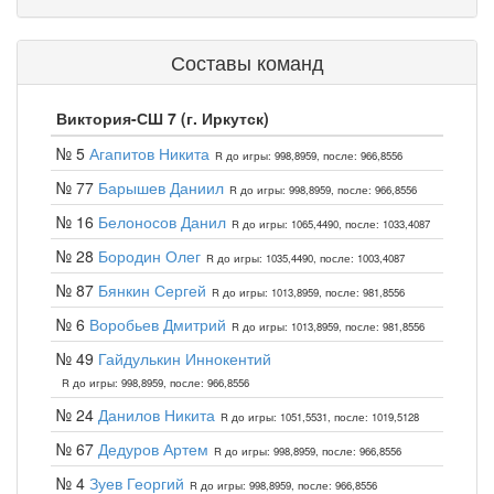
Составы команд
Виктория-СШ 7 (г. Иркутск)
№ 5
Агапитов Никита
R до игры: 998,8959, после: 966,8556
№ 77
Барышев Даниил
R до игры: 998,8959, после: 966,8556
№ 16
Белоносов Данил
R до игры: 1065,4490, после: 1033,4087
№ 28
Бородин Олег
R до игры: 1035,4490, после: 1003,4087
№ 87
Бянкин Сергей
R до игры: 1013,8959, после: 981,8556
№ 6
Воробьев Дмитрий
R до игры: 1013,8959, после: 981,8556
№ 49
Гайдулькин Иннокентий
R до игры: 998,8959, после: 966,8556
№ 24
Данилов Никита
R до игры: 1051,5531, после: 1019,5128
№ 67
Дедуров Артем
R до игры: 998,8959, после: 966,8556
№ 4
Зуев Георгий
R до игры: 998,8959, после: 966,8556