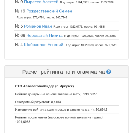
№ 9
Пыресев Алексей
R до игры: 1194,3981, после: 1163,7039
№ 19
Рождественский Семен
R до игры: 976,4791, после: 945,7849
№ 5
Романов Иван
R до игры: 1022,6773, после: 991,9831
№ 66
Череватый Никита
R до игры: 1021,3622, после: 990,6680
№ 4
Шобохолов Евгений
R до игры: 1002,3483, после: 971,6541
Расчёт рейтинга по итогам матча
СТО Автологово/Лидер (г. Иркутск)
Рейтинг до игры (на основе заявки на матч): 993,5827
Ожидаемый результат: 0,4153
Изменение рейтинга (для игроков в заявке на матч): 30,6942
Рейтинг после матча (на основе полной заявки на турнир):
1024,6963