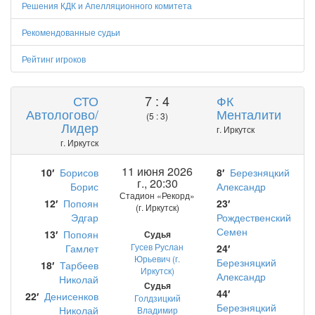
Решения КДК и Апелляционного комитета
Рекомендованные судьи
Рейтинг игроков
СТО
7 : 4
ФК
Автологово/
Менталити
(5 : 3)
Лидер
г. Иркутск
г. Иркутск
11 июня 2026
10′
Борисов
8′
Березняцкий
г., 20:30
Борис
Александр
Стадион «Рекорд»
12′
Попоян
23′
(г. Иркутск)
Эдгар
Рождественский
Семен
13′
Попоян
Судья
Гусев Руслан
Гамлет
24′
Юрьевич (г.
Березняцкий
18′
Тарбеев
Иркутск)
Александр
Николай
Судья
44′
22′
Денисенков
Голдзицкий
Березняцкий
Николай
Владимир