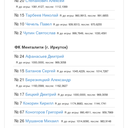
№ 20
Степанович Алексей
R до игры: 1081,4127, после: 1112,1069
№ 15
Тарбеев Николай
R до игры: 960,9913, после: 991,6855
№ 10
Чечель Павел
R до игры: 939,9313, после: 970,6255
№ 2
Чупин Святослав
R до игры: 999,7649, после: 1030,4591
ФК Менталити (г. Иркутск)
№ 24
Афанасьев Дмитрий
R до игры: 1000,0000, после: 969,3058
№ 15
Батанов Сергей
R до игры: 1045,4229, после: 1014,7287
№ 21
Березняцкий Александр
R до игры: 1193,0569, после: 1162,3627
№ 17
Бицкий Дмитрий
R до игры: 1000,0000, после: 969,3058
№ 7
Кокорин Кирилл
R до игры: 1174,8683, после: 1144,1741
№ 67
Коногоров Григорий
R до игры: 990,4911, после: 959,7969
№ 26
Мушанов Михаил
R до игры: 1014,6090, после: 983,9148