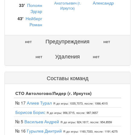
Александр
Анатольевич (г.
33′
Попоян
Иркутск)
Эдгар
43′
Нейберг
Роман
Предупреждения
нет
нет
Удаления
нет
нет
Составы команд
СТО Автологово/Лидер (г. Иркутск)
№ 17
Алиев Турал
R до игры: 1035,7073, после: 1066,4015
Борисов Борис
R до игры: 956,3715, после: 987,0657
№ 5
Васильев Андрей
R до игры: 924,1617, после: 954,8559
№ 16
Гурылев Дмитрий
R до игры: 1160,7333, после: 1191,4275