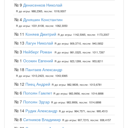
№ 9
Денисенков Николай
R до игры: 988,2365, после: 1018,9307
№ 4
Дуняшин Константин
R до игры: 1031,6108, после: 1062,3050
№ 11
Коняев Дмитрий
R до игры: 1142,5065, после: 1173,2007
№ 13
Лагун Николай
R до игры: 909,3710, после: 940,0652
№ 3
Нейберг Роман
R до игры: 981,0325, после: 1011,7267
№ 1
Осокин Евгений
R до игры: 923,1269, после: 953,8211
№ 18
Пантаев Александр
R до игры: 1013,2423, после: 1043,9365
№ 12
Пиец Андрей
R до игры: 982,9839, после: 1013,6781
№ 6
Попоян Гамлет
R до игры: 983,9956, после: 1014,6898
№ 7
Попоян Эдгар
R до игры: 983,9956, после: 1014,6898
№ 14
Рудик Александр
R до игры: 964,7571, после: 995,4513
№ 8
Ситников Владимир
R до игры: 907,7215, после: 938,4157