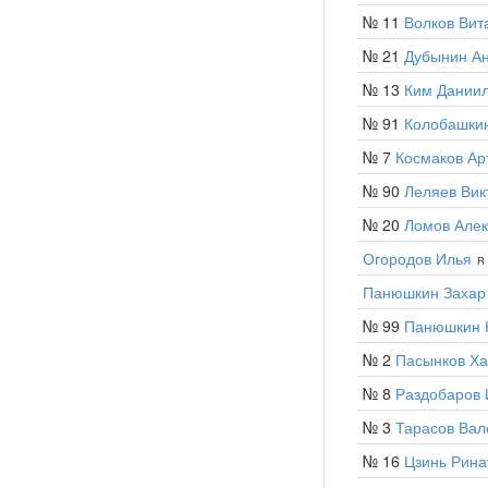
№ 11
Волков Вит
№ 21
Дубынин А
№ 13
Ким Дании
№ 91
Колобашки
№ 7
Космаков Ар
№ 90
Леляев Вик
№ 20
Ломов Алек
Огородов Илья
R 
Панюшкин Захар
№ 99
Панюшкин 
№ 2
Пасынков Х
№ 8
Раздобаров 
№ 3
Тарасов Вал
№ 16
Цзинь Рина