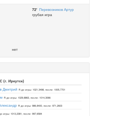
72′
Перевозников Артур
грубая игра
нет
 (г. Иркутск)
в Дмитрий
R до игры: 1021,3498, после: 1005,7701
ём
R до игры: 1029,8863, после: 1014,3066
Александр
R до игры: 986,8400, после: 971,2603
до игры: 1013,2381, после: 997,6584