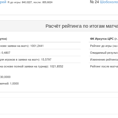
дрей
№ 24
Шобохоло
R до игры: 840,0227, после: 855,6024
Расчёт рейтинга по итогам матч
утск)
ФК Иркутск-ЦРС (г.
снове заявки на матч): 1001,2441
Рейтинг до игры (на 
 0,4807
Ожидаемый результа
ля игроков в заявке на матч): 15,5797
Изменение рейтинга (
на основе полной заявки на турнир): 1021,8552
Рейтинг после матча
30,0000
мячей: 1,0000