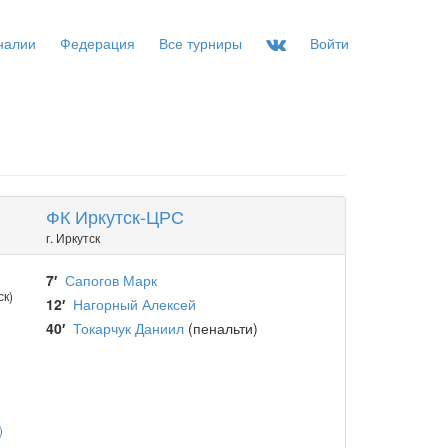
налии
Федерация
Все турниры
Войти
ФК Иркутск-ЦРС
г. Иркутск
7′
Сапогов Марк
ск)
12′
Нагорный Алексей
40′
Токарчук Даниил
(пенальти)
)