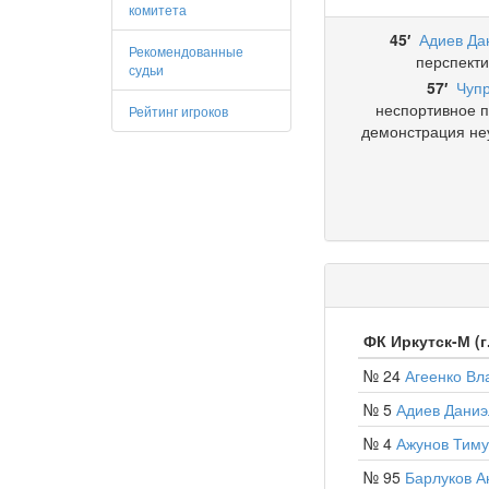
комитета
45′
Адиев Да
Рекомендованные
перспекти
судьи
57′
Чуп
неспортивное п
Рейтинг игроков
демонстрация не
ФК Иркутск-М (г
№ 24
Агеенко Вл
№ 5
Адиев Даниэ
№ 4
Ажунов Тим
№ 95
Барлуков А