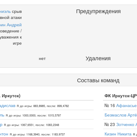
Предупреждения
ниэль
срыв
вной атаки
рин Андрей
оведение /
уважения к
игре
Удаления
нет
Составы команд
. Иркутск)
ФК Иркутск-ЦРС
адислав
№ 16
Афанасье
R до игры: 883,8985, после: 899,4782
ль
Безмаслов Арт
R до игры: 1000,0000, после: 1015,5797
ур
№ 23
Зотченко 
R до игры: 1067,6551, после: 1083,2348
нтон
Кизин Никита
R до игры: 1168,3940, после: 1183,9737
R 