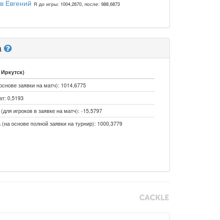
в Евгений
R до игры: 1004,2670, после: 988,6873
а
 Иркутск)
основе заявки на матч): 1014,6775
т: 0,5193
для игроков в заявке на матч): -15,5797
 (на основе полной заявки на турнир): 1000,3779