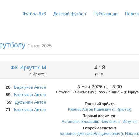
Футбол 6x6
Детский футбол
Публикации
Персо
 футболу
Сезон 2025
ФК Иркутск-М
4 : 3
г. Иркутск
(1 : 3)
8 мая 2025 г., 18:00
20′
Барлуков Антон
Стадион «Локомотив (Ново-Ленино)» (г. Иркут
59′
Барлуков Антон
69′
Дубынин Антон
Главный арбитр
71′
Барлуков Антон
Рженев Антон Павлович (г. Иркутск)
Первый ассистент
Астапович Владимир Павлович (г. Иркутск)
Второй ассистент
Балканов Дмитрий Владимирович (г. Иркутск