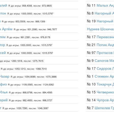
алий
№ 11
Малых Ан
R до игры: 958,4008, после: 973,9805
нтон
№ 8
Нагорный 
R до игры: 1000,0000, после: 1015,5797
л
№ 19
Нагорный
R до игры: 853,5509, после: 869,1306
н Артём
Нуриев Шохича
R до игры: 931,2080, после: 946,7877
тем
№ 17
Перевозни
R до игры: 961,2381, после: 976,8178
тор
№ 21
Попик Ан
R до игры: 1000,0000, после: 1015,5797
сей
№ 97
Протасов
R до игры: 1000,0000, после: 1015,5797
№ 9
Сапогов М
до игры: 1260,1818, после: 1275,7615
№ 17
Сидоров 
R до игры: 1053,1213, после: 1068,7010
Назар
№ 1
Стяжкин А
R до игры: 1054,8089, после: 1070,3886
афиз
№ 10
Токарчук 
R до игры: 1109,0565, после: 1124,6362
Илья
№ 15
Четверико
R до игры: 868,8798, после: 884,4595
ерий
№ 14
Чупров А
R до игры: 982,4930, после: 998,0727
т
№ 7
Шепелев Г
R до игры: 1030,7290, после: 1046,3087