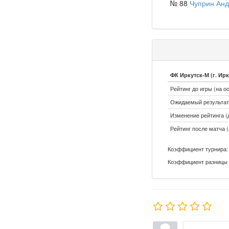
№ 88
Чуприн Ан
ФК Иркутск-М (г. Ирк
Рейтинг до игры (на о
Ожидаемый результат:
Изменение рейтинга (д
Рейтинг после матча (
Коэффициент турнира: 
Коэффициент разницы 