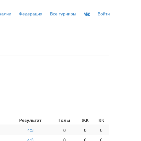
налии
Федерация
Все турниры
Войти
Результат
Голы
ЖК
КК
4:3
0
0
0
4:3
0
0
0