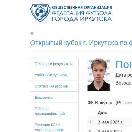
Открытый кубок г. Иркутска по
По
Таблицы и результаты
Дата ро
Участники турнира
Возраст
Статистика игроков
Документы
ФК Иркутск-ЦРС
Дата
Таблица
Дата
дисквалификаций
1
3 мая 2025 г.
Решения КДК и
Апелляционного
2
8 мая 2025 г.