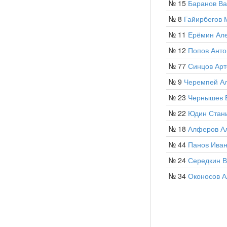
№ 15
Баранов В
№ 8
Гайирбегов 
№ 11
Ерёмин Ал
№ 12
Попов Анто
№ 77
Синцов Ар
№ 9
Черемпей А
№ 23
Чернышев 
№ 22
Юдин Стан
№ 18
Алферов А
№ 44
Панов Ива
№ 24
Середкин 
№ 34
Оконосов 