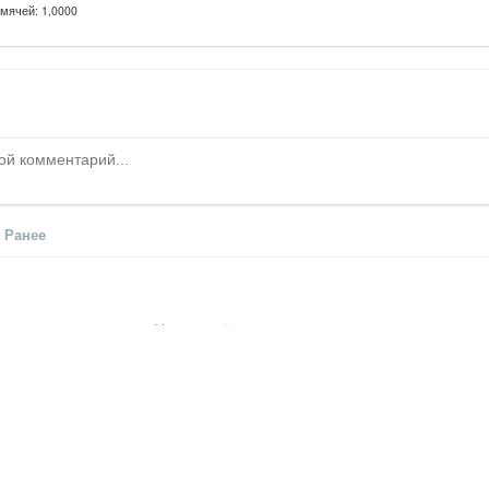
мячей: 1,0000
Ранее
Никто ещё не оставил комментариев, станьте
© ОО «Федерация футбола города Иркутска», 2015–2026