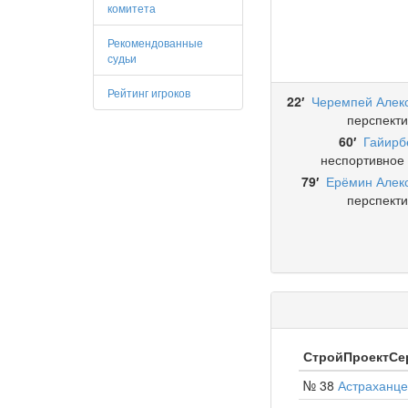
комитета
Рекомендованные
судьи
Рейтинг игроков
22′
Черемпей Алек
перспекти
60′
Гайирб
неспортивное
79′
Ерёмин Алек
перспекти
СтройПроектСер
№ 38
Астраханце