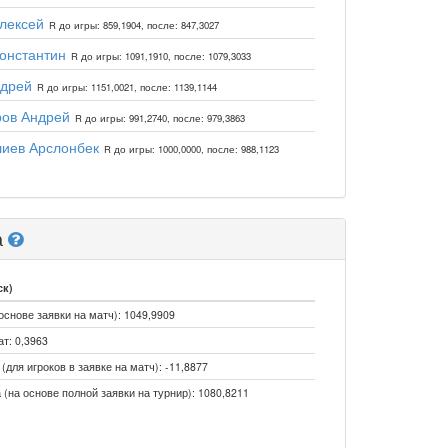
лексей
R до игры: 859,1904, после: 847,3027
онстантин
R до игры: 1091,1910, после: 1079,3033
ндрей
R до игры: 1151,0021, после: 1139,1144
ров Андрей
R до игры: 991,2740, после: 979,3863
иев Арслонбек
R до игры: 1000,0000, после: 988,1123
а
ск)
основе заявки на матч): 1049,9909
т: 0,3963
для игроков в заявке на матч): -11,8877
 (на основе полной заявки на турнир): 1080,8211