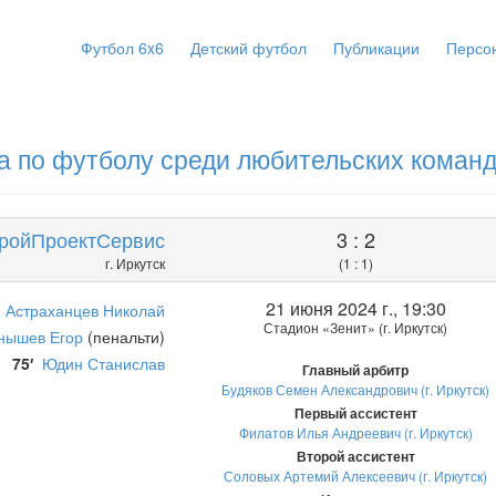
Футбол 6x6
Детский футбол
Публикации
Персо
а по футболу среди любительских команд
ройПроектСервис
3 : 2
г. Иркутск
(1 : 1)
21 июня 2024 г., 19:30
Астраханцев Николай
Стадион «Зенит» (г. Иркутск)
нышев Егор
(пенальти)
75′
Юдин Станислав
Главный арбитр
Будяков Семен Александрович (г. Иркутск)
Первый ассистент
Филатов Илья Андреевич (г. Иркутск)
Второй ассистент
Соловых Артемий Алексеевич (г. Иркутск)