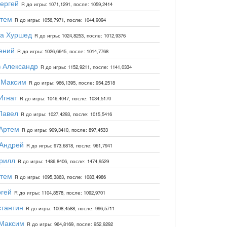
ергей
R до игры: 1071,1291, после: 1059,2414
ртем
R до игры: 1056,7971, после: 1044,9094
да Хуршед
R до игры: 1024,8253, после: 1012,9376
ений
R до игры: 1026,6645, после: 1014,7768
 Александр
R до игры: 1152,9211, после: 1141,0334
 Максим
R до игры: 966,1395, после: 954,2518
Игнат
R до игры: 1046,4047, после: 1034,5170
Павел
R до игры: 1027,4293, после: 1015,5416
Артем
R до игры: 909,3410, после: 897,4533
Андрей
R до игры: 973,6818, после: 961,7941
рилл
R до игры: 1486,8406, после: 1474,9529
ртем
R до игры: 1095,3863, после: 1083,4986
гей
R до игры: 1104,8578, после: 1092,9701
тантин
R до игры: 1008,4588, после: 996,5711
Максим
R до игры: 964,8169, после: 952,9292