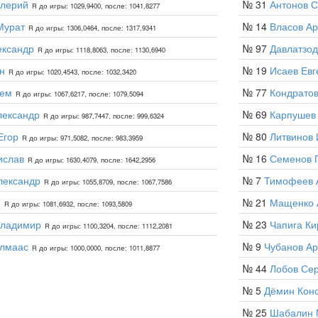
алерий
№ 31
Антонов С
R до игры: 1029,9400, после: 1041,8277
Мурат
№ 14
Власов А
R до игры: 1306,0464, после: 1317,9341
ександр
№ 97
Давлатзо
R до игры: 1118,8063, после: 1130,6940
н
№ 19
Исаев Евг
R до игры: 1020,4543, после: 1032,3420
тем
№ 77
Кондратов
R до игры: 1067,6217, после: 1079,5094
лександр
№ 69
Карпушев
R до игры: 987,7447, после: 999,6324
Егор
№ 80
Литвинов 
R до игры: 971,5082, после: 983,3959
ислав
№ 16
Семенов 
R до игры: 1630,4079, после: 1642,2956
лександр
№ 7
Тимофеев 
R до игры: 1055,8709, после: 1067,7586
н
№ 21
Мащенко 
R до игры: 1081,6932, после: 1093,5809
Владимир
№ 23
Чапига Ки
R до игры: 1100,3204, после: 1112,2081
Алмаас
№ 9
Чубанов А
R до игры: 1000,0000, после: 1011,8877
№ 44
Лобов Сер
№ 5
Дёмин Конс
№ 25
Шабалин 