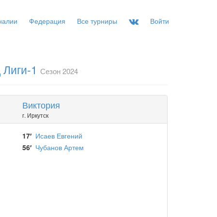
налии
Федерация
Все турниры
Войти
 Лиги-1
Сезон 2024
Виктория
г. Иркутск
17′
Исаев Евгений
56′
Чубанов Артем