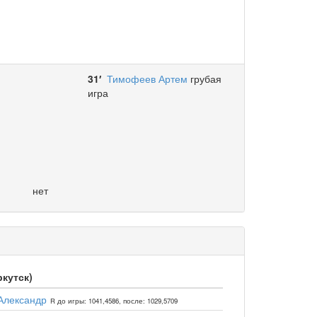
31′
Тимофеев Артем
грубая
игра
нет
ркутск)
Александр
R до игры: 1041,4586, после: 1029,5709