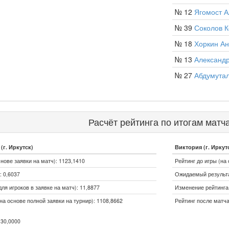
№ 12
Ягомост А
№ 39
Соколов К
№ 18
Хоркин А
№ 13
Александ
№ 27
Абдумутал
Расчёт рейтинга по итогам матч
г. Иркутск)
Виктория (г. Иркут
снове заявки на матч): 1123,1410
Рейтинг до игры (на 
 0,6037
Ожидаемый результа
ля игроков в заявке на матч): 11,8877
Изменение рейтинга (
на основе полной заявки на турнир): 1108,8662
Рейтинг после матча
30,0000