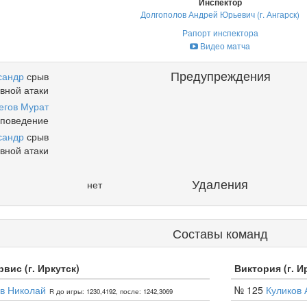
Инспектор
Долгополов Андрей Юрьевич (г. Ангарск)
Рапорт инспектора
Видео матча
Предупреждения
сандр
срыв
вной атаки
егов Мурат
 поведение
сандр
срыв
вной атаки
Удаления
нет
Составы команд
вис (г. Иркутск)
Виктория (г. И
в Николай
№ 125
Куликов 
R до игры: 1230,4192, после: 1242,3069