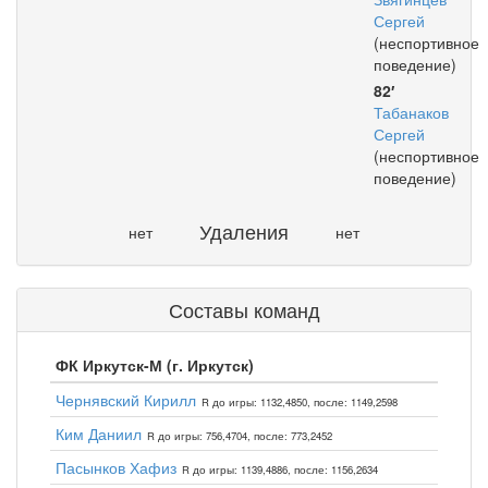
Сергей
(неспортивное
поведение)
82′
Табанаков
Сергей
(неспортивное
поведение)
Удаления
нет
нет
Составы команд
ФК Иркутск-М (г. Иркутск)
Чернявский Кирилл
R до игры: 1132,4850, после: 1149,2598
Ким Даниил
R до игры: 756,4704, после: 773,2452
Пасынков Хафиз
R до игры: 1139,4886, после: 1156,2634