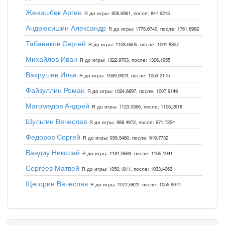
Женишбек Арген
R до игры: 858,6961, после: 841,9213
Андрюсишин Александр
R до игры: 1778,6740, после: 1761,8992
Табанаков Сергей
R до игры: 1108,6605, после: 1091,8857
Михайлов Иван
R до игры: 1322,9703, после: 1306,1955
Вахрушев Илья
R до игры: 1069,9923, после: 1053,2175
Файзуллин Роман
R до игры: 1024,6897, после: 1007,9149
Магомедов Андрей
R до игры: 1123,0366, после: 1106,2618
Шульгин Вячеслав
R до игры: 988,4972, после: 971,7224
Федоров Сергей
R до игры: 936,5480, после: 919,7732
Вандиу Николай
R до игры: 1181,9689, после: 1165,1941
Сергеев Матвей
R до игры: 1050,1811, после: 1033,4063
Щегорин Вячеслав
R до игры: 1072,6822, после: 1055,9074