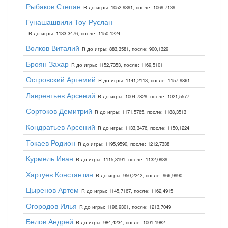
Рыбаков Степан
R до игры: 1052,9391, после: 1069,7139
Гунашашвили Тоу-Руслан
R до игры: 1133,3476, после: 1150,1224
Волков Виталий
R до игры: 883,3581, после: 900,1329
Броян Захар
R до игры: 1152,7353, после: 1169,5101
Островский Артемий
R до игры: 1141,2113, после: 1157,9861
Лаврентьев Арсений
R до игры: 1004,7829, после: 1021,5577
Сортоков Демитрий
R до игры: 1171,5765, после: 1188,3513
Кондратьев Арсений
R до игры: 1133,3476, после: 1150,1224
Токаев Родион
R до игры: 1195,9590, после: 1212,7338
Курмель Иван
R до игры: 1115,3191, после: 1132,0939
Хартуев Константин
R до игры: 950,2242, после: 966,9990
Цыренов Артем
R до игры: 1145,7167, после: 1162,4915
Огородов Илья
R до игры: 1196,9301, после: 1213,7049
Белов Андрей
R до игры: 984,4234, после: 1001,1982