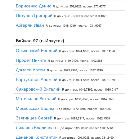
Борисенко Денис
R до игры: 953,6829, после: 970,4577
Петунов Григорий
R до игры: 912,6323, после: 929,4071
Абгарян Иван
R до игры: 1018,1319, после: 1034,9067
Байкал-97 (г. Иркутск)
Ольховский Евгений
R до игры: 1024,1876, после: 1007,4128
Продет Никита
R до игры: 1119,0429, после: 1102,2681
Домаев Артем
R до игры: 1043,9988, после: 1027,2240
Бартуханов Алексей
R до игры: 1024,6897, после: 1007,9149
Сахаровский Виталий
R до игры: 1046,7865, после: 1030,0117
Мотовилов Виталий
R до игры: 1030,7843, после: 1014,0095
Московских Вадим
R до игры: 1172,1955, после: 1155,4207
Звягинцев Сергей
R до игры: 1099,2317, после: 1082,4569
Лихачев Владислав
R до игры: 1122,3612, после: 1105,5864
Дананов Константин
R до игры: 1001,0238, после: 984,2490