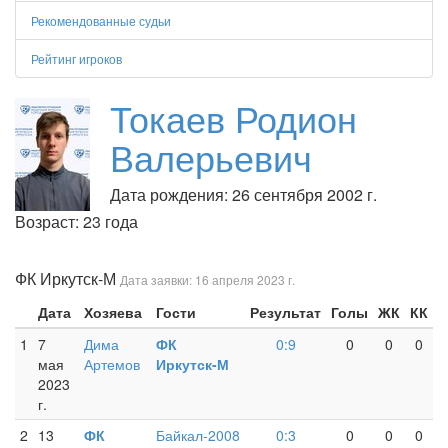
Рекомендованные судьи
Рейтинг игроков
Токаев Родион
Валерьевич
Дата рождения: 26 сентября 2002 г.
Возраст: 23 года
ФК Иркутск-М
Дата заявки: 16 апреля 2023 г.
Дата
Хозяева
Гости
Результат
Голы
ЖК
КК
1
7
Дима
ФК
0:9
0
0
0
мая
Артемов
Иркутск-М
2023
г.
2
13
ФК
Байкал-2008
0:3
0
0
0