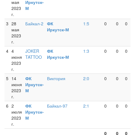
мая
Иркутск-
2023
М
г.
3
28
Байкал-2
ФК
1:5
0
0
0
мая
Иркутск-М
2023
г.
4
4
JOKER
ФК
1:3
0
0
0
июня
TATTOO
Иркутск-М
2023
г.
5
14
ФК
Виктория
2:0
0
0
0
июня
Иркутск-
2023
М
г.
6
2
ФК
Байкал-97
2:1
0
0
0
июля
Иркутск-
2023
М
г.
0
0
0